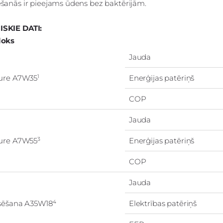
ešanās ir pieejams ūdens bez baktērijām.
ISKIE DATI:
loks
Jauda
1
ure A7W35
Enerģijas patēriņš
COP
Jauda
3
ure A7W55
Enerģijas patēriņš
COP
Jauda
4
sēšana A35W18
Elektrības patēriņš