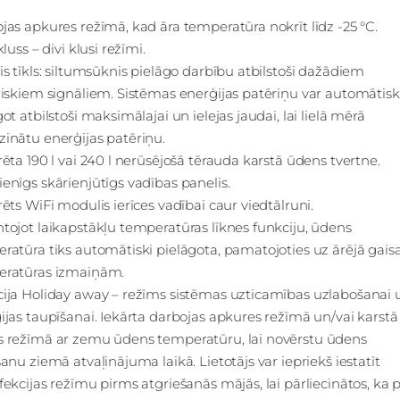
jas apkures režīmā, kad āra temperatūra nokrīt līdz -25 °C.
kluss – divi klusi režīmi.
is tīkls: siltumsūknis pielāgo darbību atbilstoši dažādiem
riskiem signāliem. Sistēmas enerģijas patēriņu var automātisk
ot atbilstoši maksimālajai un ielejas jaudai, lai lielā mērā
inātu enerģijas patēriņu.
rēta 190 l vai 240 l nerūsējošā tērauda karstā ūdens tvertne.
enīgs skārienjūtīgs vadības panelis.
rēts WiFi modulis ierīces vadībai caur viedtālruni.
tojot laikapstākļu temperatūras līknes funkciju, ūdens
ratūra tiks automātiski pielāgota, pamatojoties uz ārējā gais
ratūras izmaiņām.
ija Holiday away – režīms sistēmas uzticamības uzlabošanai 
ijas taupīšanai. Iekārta darbojas apkures režīmā un/vai karstā
 režīmā ar zemu ūdens temperatūru, lai novērstu ūdens
šanu ziemā atvaļinājuma laikā. Lietotājs var iepriekš iestatīt
fekcijas režīmu pirms atgriešanās mājās, lai pārliecinātos, ka 