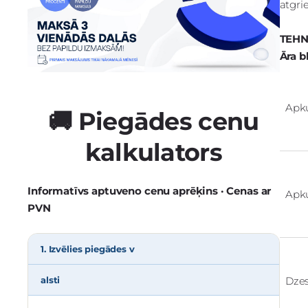
atgri
TEHN
Āra b
Apk
🚚 Piegādes cenu
kalkulators
Informatīvs aptuveno cenu aprēķins · Cenas ar
Apk
PVN
1. Izvēlies piegādes v
Dze
alsti