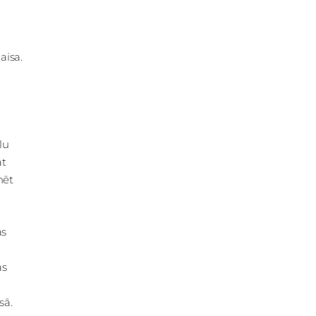
aisa.
lu
at
nēt
as
as
sā.