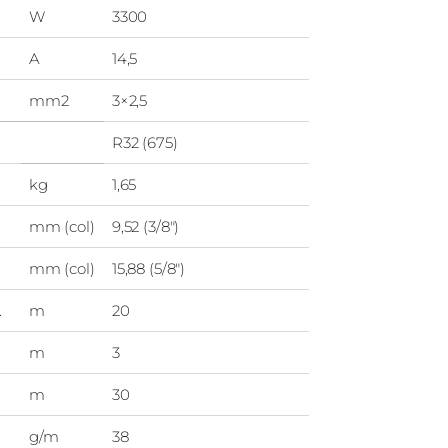
W
3300
A
14,5
mm2
3×2,5
R32 (675)
kg
1,65
mm (col)
9,52 (3/8″)
mm (col)
15,88 (5/8″)
.
m
20
m
3
m
30
g/m
38