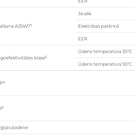
EER
Jauda
5
sēšana A35W7
Elektrības patēriņš
EER
Ūdens temperatūra 35°C
6
goefektivitātes klase
Ūdens temperatūra 55°C
6
P
6
R
ģijas padeve