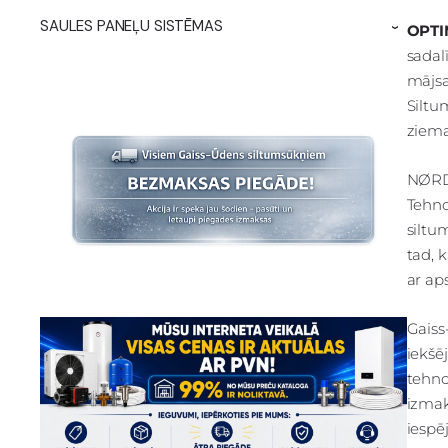
SAULES PANEĻU SISTĒMAS
OPTI
›
sadal
mājsa
Siltu
ziema
NØRDI
Tehno
siltu
tad, 
ar ap
Gaiss
iekšē
tehno
izmak
iespē