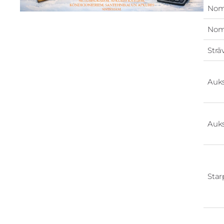
Nom
Nomi
Strā
Auk
Auk
Star