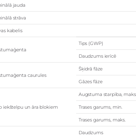
inālā jauda
nālā strāva
vas kabelis
Tips (GWP)
stumaģenta
Daudzums ierīcē
Šķidrā fāze
stumaģenta caurules
Gāzes fāze
Augstuma starpība, maks
p iekštelpu un āra blokiem
Trases garums, min.
Trases garums, maks.
Daudzums