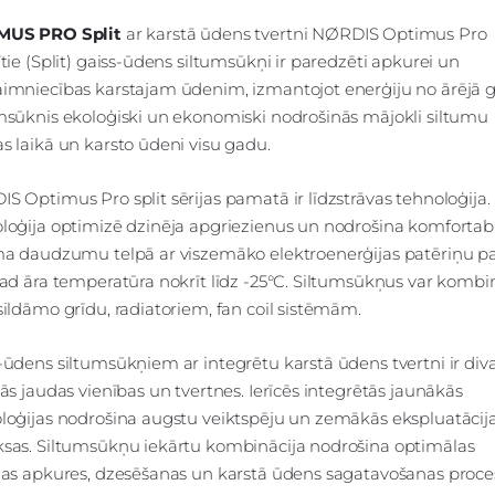
MUS PRO Split
ar karstā ūdens tvertni NØRDIS Optimus Pro
ītie (Split) gaiss-ūdens siltumsūkņi ir paredzēti apkurei un
imniecības karstajam ūdenim, izmantojot enerģiju no ārējā g
msūknis ekoloģiski un ekonomiski nodrošinās mājokli siltumu
s laikā un karsto ūdeni visu gadu.
S Optimus Pro split sērijas pamatā ir līdzstrāvas tehnoloģija.
loģija optimizē dzinēja apgriezienus un nodrošina komfortab
ma daudzumu telpā ar viszemāko elektroenerģijas patēriņu p
kad āra temperatūra nokrīt līdz -25°C. Siltumsūkņus var kombi
sildāmo grīdu, radiatoriem, fan coil sistēmām.
-ūdens siltumsūkņiem ar integrētu karstā ūdens tvertni ir div
jās jaudas vienības un tvertnes. Ierīcēs integrētās jaunākās
loģijas nodrošina augstu veiktspēju un zemākās ekspluatācij
sas. Siltumsūkņu iekārtu kombinācija nodrošina optimālas
jas apkures, dzesēšanas un karstā ūdens sagatavošanas proce