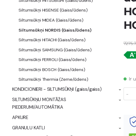
Siltumsūkņi MITSUBISHI (Gaiss/ūdens)
H
Siltumsūkņi HISENSE (Gaiss/ūdens)
Siltumsūkņi MIDEA (Gaiss/ūdens)
H
Siltumsūkņi NORDIS (Gaiss/ūdens)
Siltumsūkņi HITACHI (Gaiss/ūdens)
7275.
Siltumsūkņi SAMSUNG (Gaiss/ūdens)
Siltumsūkņi FERROLI (Gaiss/ūdens)
Siltumsūkņi BOSCH (Gaiss/ūdens)
Ir 
Siltumsūkņi Thermia (Zeme/ūdens)
KONDICIONIERI - SILTUMSŪKŅI (gaiss/gaiss)
›
-
SILTUMSŪKŅU MONTĀŽAS
›
PIEDERUMI/AUTOMĀTIKA
APKURE
›
GRANULU KATLI
›