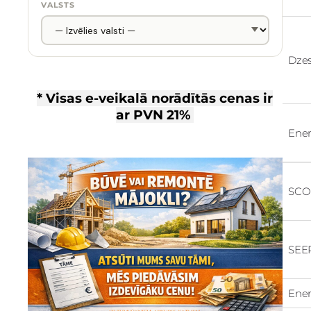
VALSTS
Dze
* Visas e-veikalā norādītās cenas ir
ar
PVN 21%
Ener
SCO
SEE
Ener