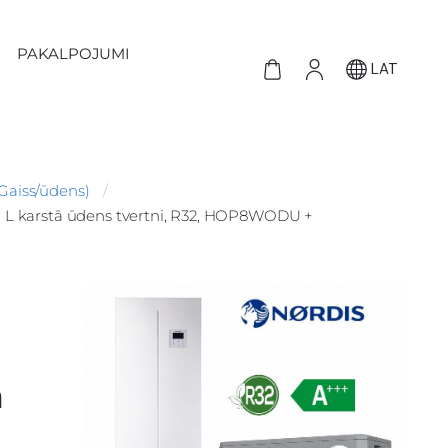
PAKALPOJUMI
LAT
Gaiss/ūdens)
0 L karstā ūdens tvertni, R32, HOP8WODU +
ā