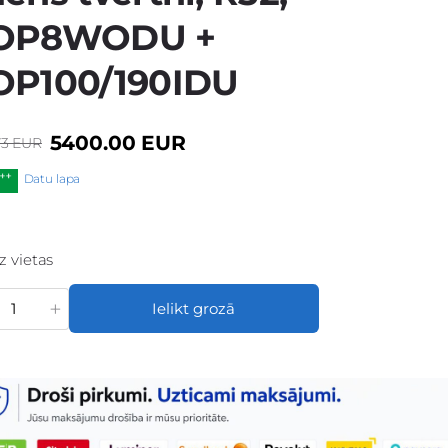
OP8WODU +
OP100/190IDU
5400.00 EUR
73 EUR
Datu lapa
uz vietas
+
Ielikt grozā