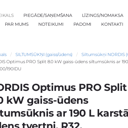
EIKALS
PIEGĀDE/SAŅEMŠANA
LĪZINGS/NOMAKSA
PAR MUMS
NOTEIKUMI
PADOMI
KONTAKTI
kals
SILTUMSŪKŅI (gaiss/ūdens)
Siltumsūkņi NORDIS (
S Optimus PRO Split 8.0 kW gaiss-ūdens siltumsūknis ar 19
00/190IDU
RDIS Optimus PRO Split
0 kW gaiss-ūdens
ltumsūknis ar 190 L karst
ens tvertni, R32,