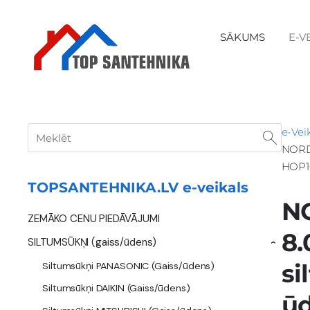
SĀKUMS
E-V
e-Vei
NORDI
HOP1
TOPSANTEHNIKA.LV e-veikals
NO
ZEMĀKO CENU PIEDĀVĀJUMI
8.
SILTUMSŪKŅI (gaiss/ūdens)
›
si
Siltumsūkņi PANASONIC (Gaiss/ūdens)
Siltumsūkņi DAIKIN (Gaiss/ūdens)
ūd