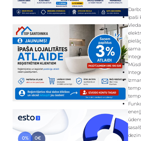
Darbo
Īpaši 
Vieda
elekt
pielāg
samaz
Integ
Mūsdi
Integ
Izman
tempe
tempe
Funkc
enerģ
ūdens
sasal
dezin