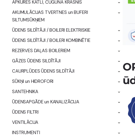
APKURES KATLI, ČUGUNA KRĀSNIS
›
AKUMULĀCIJAS TVERTNES un BUFERI
›
SILTUMSŪKŅIEM
ŪDENS SILDĪTĀJI / BOILERI ELEKTRISKIE
›
ŪDENS SILDĪTĀJI / BOILERI KOMBINĒTIE
›
REZERVES DAĻAS BOILERIEM
›
GĀZES ŪDENS SILDĪTĀJI
OP
›
CAURPLŪDES ŪDENS SILDĪTĀJI
›
ūd
SŪKŅI un HIDROFORI
›
SANTEHNIKA
›
ŪDENSAPGĀDE un KANALIZĀCIJA
›
ŪDENS FILTRI
›
VENTILĀCIJA
›
INSTRUMENTI
›