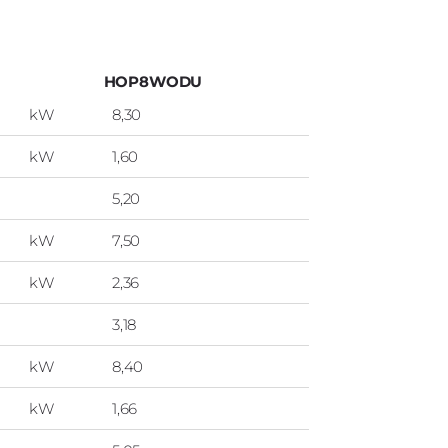
HOP8WODU
kW
8,30
kW
1,60
5,20
kW
7,50
kW
2,36
3,18
kW
8,40
kW
1,66