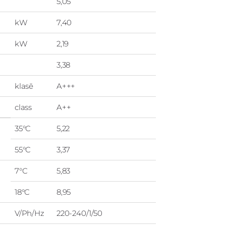
5,05
kW
7,40
kW
2,19
3,38
klasē
A+++
class
A++
35°C
5,22
55°C
3,37
7°C
5,83
18°C
8,95
V/Ph/Hz
220-240/1/50