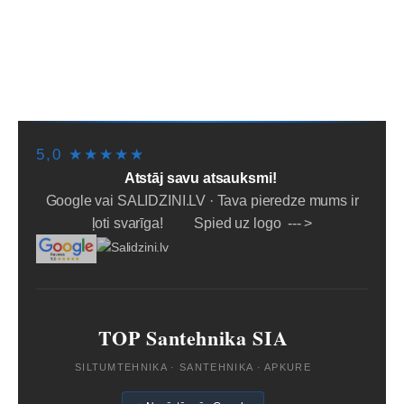
SĀKUMS
PIEGĀDE/SAŅEMŠANA
LĪZINGS/NOMAKSA
PAKALPOJUMI
PAR MUMS
NOTEIKUMI
PADOMI
SĪKDATNES
5,0 ★★★★★
Atstāj savu atsauksmi!
Google vai SALIDZINI.LV · Tava pieredze mums ir
ļoti svarīga! Spied uz logo --- >
TOP Santehnika SIA
SILTUMTEHNIKA · SANTEHNIKA · APKURE