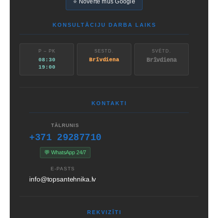
⭐ Novērtē mūs Google
KONSULTĀCIJU DARBA LAIKS
P – PK
SESTD.
SVĒTD.
08:30
Brīvdiena
Brīvdiena
19:00
KONTAKTI
TĀLRUNIS
+371 29287710
💬 WhatsApp 24/7
E-PASTS
info@topsantehnika.lv
REKVIZĪTI