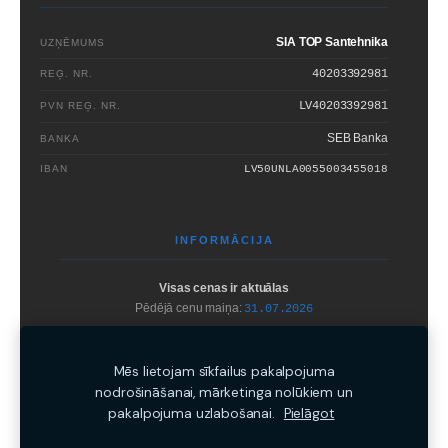
SIA TOP Santehnika
UZŅĒMUMS
40203392981
REĢ. NR.
LV40203392981
PVN REĢ. NR.
SEB Banka
BANKA
IBAN
LV50UNLA0055003455018
INFORMĀCIJA
Visas cenas ir aktuālas
Pēdējā cenu maiņa:
31.07.2026
Bez
SIA TOP Santehnika
rakstiskas atļaujas
aizliegts
kopēt un izplatīt
mājaslapā iekļauto informāciju.
Mēs lietojam sīkfailus pakalpojuma
nodrošināšanai, mārketinga nolūkiem un
pakalpojuma uzlabošanai.
Pielāgot