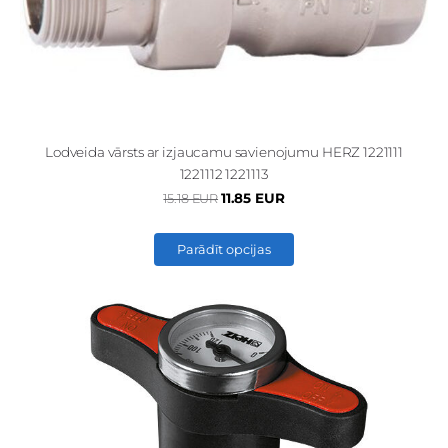
Lodveida vārsts ar izjaucamu savienojumu HERZ 1221111
1221112 1221113
11.85 EUR
15.18 EUR
Parādīt opcijas