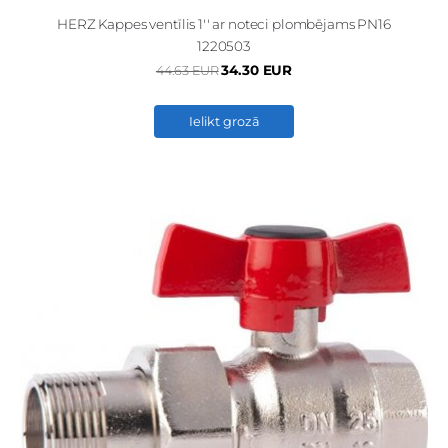
HERZ Kappes ventīlis 1'' ar noteci plombējams PN16
1220503
34.30 EUR
44.63 EUR
Ielikt grozā