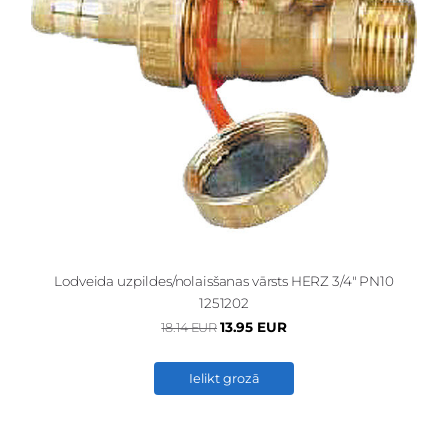
Lodveida uzpildes/nolaisšanas vārsts HERZ 3/4" PN10
1251202
13.95 EUR
18.14 EUR
Ielikt grozā