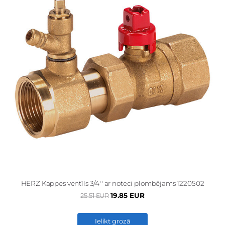
HERZ Kappes ventīls 3/4'' ar noteci plombējams 1220502
19.85 EUR
25.51 EUR
Ielikt grozā