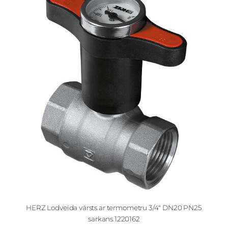
HERZ Lodveida vārsts ar termometru 3/4" DN20 PN25
sarkans 1220162