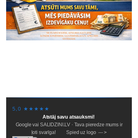
SĀKUMS
PIEGĀDE/SAŅEMŠANA
LĪZINGS/NOMAKSA
PAKALPOJUMI
PAR MUMS
NOTEIKUMI
PADOMI
SĪKDATNES
5,0 ★★★★★
Atstāj savu atsauksmi!
Google vai SALIDZINI.LV · Tava pieredze mums ir
ļoti svarīga! Spied uz logo --- >