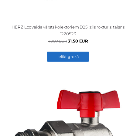
HERZ Lodveida vārsts kolektoriem D25, zils rokturis, taisns
1220523
31.50 EUR
40.97 EUR
Ielikt grozā