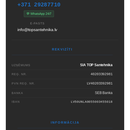
+371 29287710
💬 WhatsApp 24/7
E-PASTS
info@topsantehnika.lv
REKVIZĪTI
SIA TOP Santehnika
UZŅĒMUMS
40203392981
REĢ. NR.
LV40203392981
PVN REĢ. NR.
SEB Banka
BANKA
IBAN
LV50UNLA0055003455018
INFORMĀCIJA