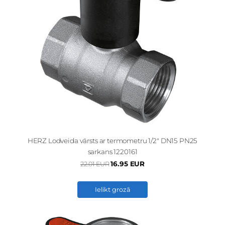
HERZ Lodveida vārsts ar termometru 1/2" DN15 PN25
sarkans 1220161
16.95 EUR
22.01 EUR
Ielikt grozā