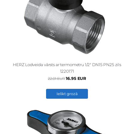
HERZ Lodveida vārsts ar termometru 1/2" DN15 PN25 zils
1220171
16.95 EUR
22.01 EUR
Ielikt grozā