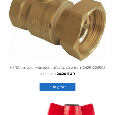
HERZ Lodveida vārsts cirkulācijas sūkņiem DN25 1226903
20.20 EUR
26.24 EUR
Ielikt grozā