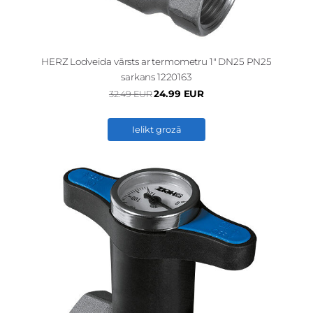
HERZ Lodveida vārsts ar termometru 1" DN25 PN25
sarkans 1220163
24.99 EUR
32.49 EUR
Ielikt grozā