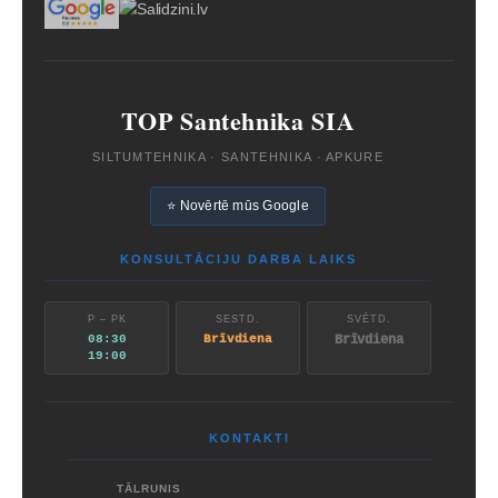
TOP Santehnika SIA
SILTUMTEHNIKA · SANTEHNIKA · APKURE
⭐ Novērtē mūs Google
KONSULTĀCIJU DARBA LAIKS
P – PK
SESTD.
SVĒTD.
08:30
Brīvdiena
Brīvdiena
19:00
KONTAKTI
TĀLRUNIS