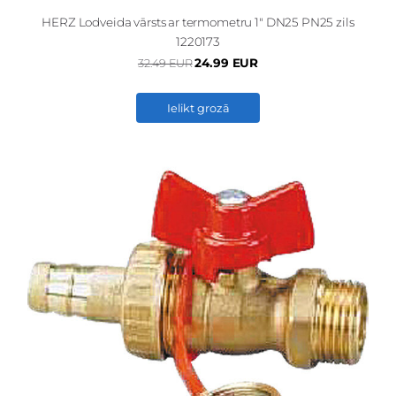
HERZ Lodveida vārsts ar termometru 1" DN25 PN25 zils
1220173
24.99 EUR
32.49 EUR
Ielikt grozā