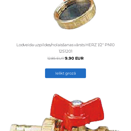
Lodveida uzpildes/nolaisšanas vārsts HERZ 1/2" PN10
1251201
9.90 EUR
12.85 EUR
Ielikt grozā