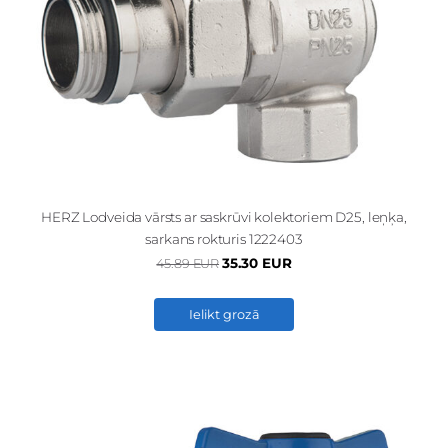
HERZ Lodveida vārsts ar saskrūvi kolektoriem D25, leņķa,
sarkans rokturis 1222403
35.30 EUR
45.89 EUR
Ielikt grozā