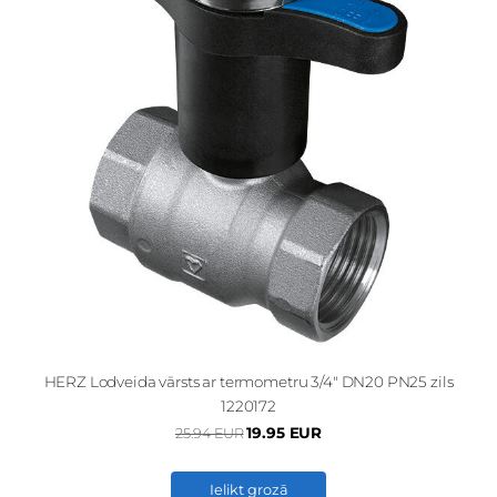
HERZ Lodveida vārsts ar termometru 3/4" DN20 PN25 zils
1220172
19.95 EUR
25.94 EUR
Ielikt grozā