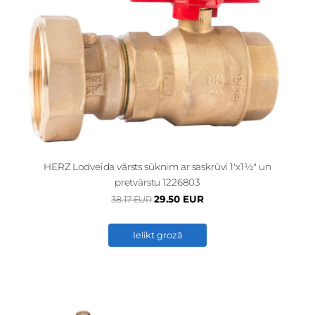
HERZ Lodveida vārsts sūknim ar saskrūvi 1'x1½" un
pretvārstu 1226803
29.50 EUR
38.17 EUR
Ielikt grozā