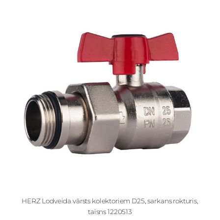
HERZ Lodveida vārsts kolektoriem D25, sarkans rokturis,
taisns 1220513