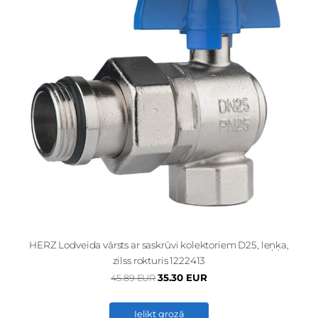
HERZ Lodveida vārsts ar saskrūvi kolektoriem D25, leņķa,
zilss rokturis 1222413
35.30 EUR
45.89 EUR
Ielikt grozā