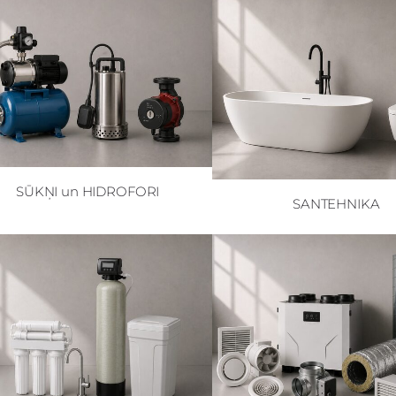
SŪKŅI un HIDROFORI
SANTEHNIKA