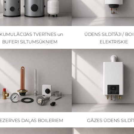
KUMULĀCIJAS TVERTNES un
ŪDENS SILDĪTĀJI / BOI
BUFERI SILTUMSŪKŅIEM
ELEKTRISKIE
EZERVES DAĻAS BOILERIEM
GĀZES ŪDENS SILDĪT