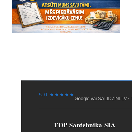
SĀKUMS
PIEGĀDE/SAŅEMŠA
5,0 ★★★★★
Google vai SALIDZINI.LV · 
TOP Santehnika SIA