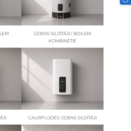
LERI
ŪDENS SILDĪTĀJI / BOILERI
KOMBINĒTIE
ĀJI
CAURPLŪDES ŪDENS SILDĪTĀJI