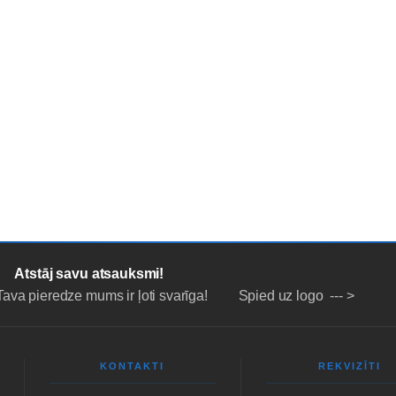
NA
LĪZINGS/NOMAKSA
PAKALPOJUMI
PAR MUMS
NOT
Atstāj savu atsauksmi!
Tava pieredze mums ir ļoti svarīga! Spied uz logo --- >
KONTAKTI
REKVIZĪTI