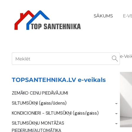
SĀKUMS
E-V
e-Vei
TOPSANTEHNIKA.LV e-veikals
ZEMĀKO CENU PIEDĀVĀJUMI
SILTUMSŪKŅI (gaiss/ūdens)
›
KONDICIONIERI - SILTUMSŪKŅI (gaiss/gaiss)
›
SILTUMSŪKŅU MONTĀŽAS
›
PIEDERUMI/AUTOMĀTIKA