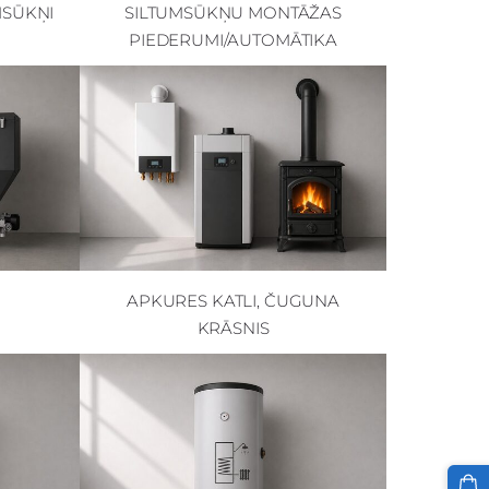
MSŪKŅI
SILTUMSŪKŅU MONTĀŽAS
PIEDERUMI/AUTOMĀTIKA
APKURES KATLI, ČUGUNA
KRĀSNIS