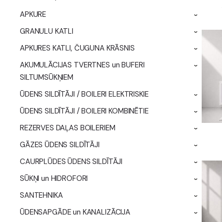
APKURE
›
GRANULU KATLI
›
APKURES KATLI, ČUGUNA KRĀSNIS
›
AKUMULĀCIJAS TVERTNES un BUFERI
›
SILTUMSŪKŅIEM
ŪDENS SILDĪTĀJI / BOILERI ELEKTRISKIE
›
ŪDENS SILDĪTĀJI / BOILERI KOMBINĒTIE
›
REZERVES DAĻAS BOILERIEM
›
GĀZES ŪDENS SILDĪTĀJI
›
CAURPLŪDES ŪDENS SILDĪTĀJI
›
SŪKŅI un HIDROFORI
›
SANTEHNIKA
›
ŪDENSAPGĀDE un KANALIZĀCIJA
›