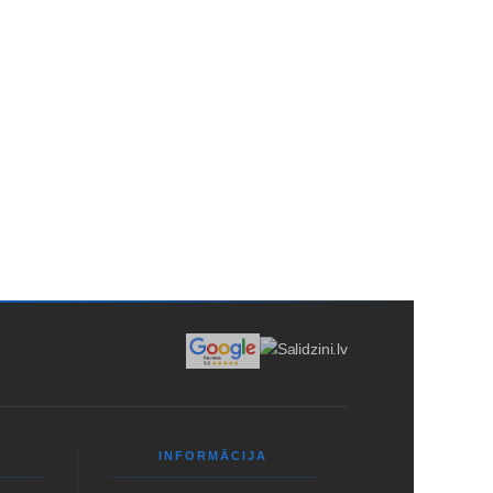
EIKUMI
PADOMI
SĪKDATNES
INFORMĀCIJA