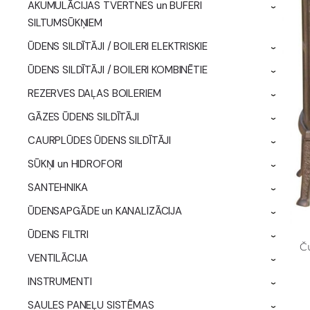
AKUMULĀCIJAS TVERTNES un BUFERI
›
SILTUMSŪKŅIEM
ŪDENS SILDĪTĀJI / BOILERI ELEKTRISKIE
›
ŪDENS SILDĪTĀJI / BOILERI KOMBINĒTIE
›
REZERVES DAĻAS BOILERIEM
›
GĀZES ŪDENS SILDĪTĀJI
›
CAURPLŪDES ŪDENS SILDĪTĀJI
›
SŪKŅI un HIDROFORI
›
SANTEHNIKA
›
ŪDENSAPGĀDE un KANALIZĀCIJA
›
ŪDENS FILTRI
›
Č
VENTILĀCIJA
›
INSTRUMENTI
›
SAULES PANEĻU SISTĒMAS
›