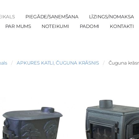
EIKALS
PIEGĀDE/SAŅEMŠANA
LĪZINGS/NOMAKSA
PAR MUMS
NOTEIKUMI
PADOMI
KONTAKTI
kals
APKURES KATLI, ČUGUNA KRĀSNIS
Čuguna krāsn