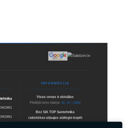
EIKUMI
PADOMI
SĪKDATNES
INFORMĀCIJA
Visas cenas ir aktuālas
tehnika
Pēdējā cenu maiņa:
31.07.2026
3392981
Bez
SIA TOP Santehnika
3392981
rakstiskas atļaujas
aizliegts kopēt
un izplatīt
mājaslapā iekļauto
B Banka