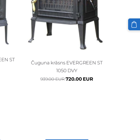
EEN ST
Čuguna krāsns EVERGREEN ST
1050 DVY
720.00 EUR
939.00 EUR