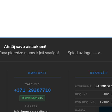
NA
LĪZINGS/NOMAKSA
PAKALPOJUMI
PAR MUMS
NOT
Atstāj savu atsauksmi!
Tava pieredze mums ir ļoti svarīga! Spied uz logo --- >
KONTAKTI
REKVIZĪTI
TĀLRUNIS
SIA TOP San
UZŅĒMUMS
+371 29287710
4020
REĢ. NR.
💬 WhatsApp 24/7
LV4020
PVN REĢ. NR.
E-PASTS
SE
BANKA
info@topsantehnika.lv