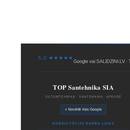
SĀKUMS
PIEGĀDE/SAŅEMŠA
5,0 ★★★★★
Google vai SALIDZINI.LV · 
TOP Santehnika SIA
SILTUMTEHNIKA · SANTEHNIKA · APKURE
⭐ Novērtē mūs Google
KONSULTĀCIJU DARBA LAIKS