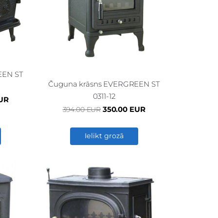
EEN ST
Čuguna krāsns EVERGREEN ST
0311-12
EUR
350.00 EUR
394.00 EUR
Ielikt grozā