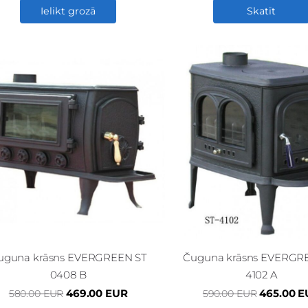
Ielikt grozā
Skatīt
uguna krāsns EVERGREEN ST
Čuguna krāsns EVERGR
0408 B
4102 A
469.00 EUR
465.00 
580.00 EUR
590.00 EUR