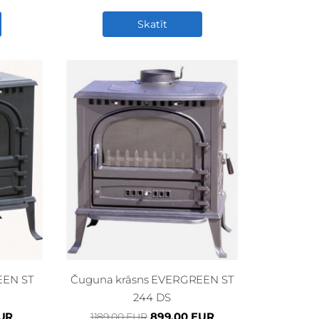
Skatīt
EEN ST
Čuguna krāsns EVERGREEN ST
244 DS
EUR
899.00 EUR
1189.00 EUR