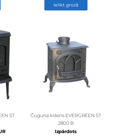
Ielikt grozā
EEN ST
Čuguna krāsns EVERGREEN ST
2800 B
EUR
Izpārdots