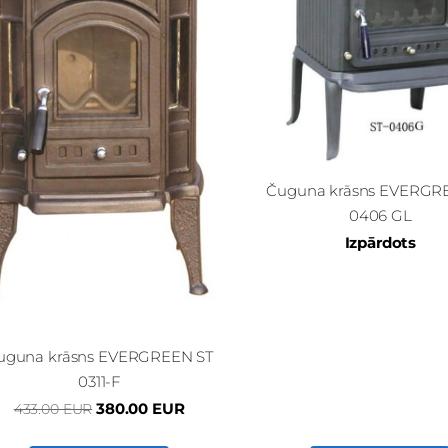
Čuguna krāsns EVERGR
0406 GL
Izpārdots
uguna krāsns EVERGREEN ST
0311-F
380.00 EUR
433.00 EUR