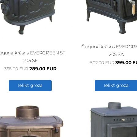
Čuguna krāsns EVERGR
uguna krāsns EVERGREEN ST
205 SA
205 SF
399.00 
502.00 EUR
289.00 EUR
358.00 EUR
Ielikt grozā
Ielikt grozā