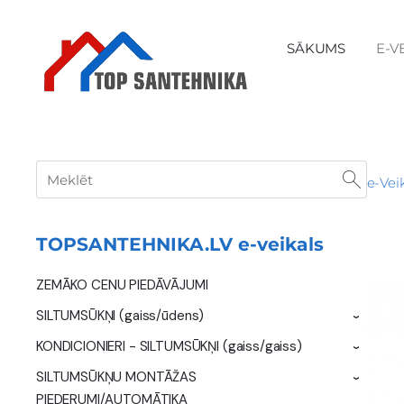
SĀKUMS
E-V
e-Vei
TOPSANTEHNIKA.LV e-veikals
ZEMĀKO CENU PIEDĀVĀJUMI
SILTUMSŪKŅI (gaiss/ūdens)
›
KONDICIONIERI - SILTUMSŪKŅI (gaiss/gaiss)
›
SILTUMSŪKŅU MONTĀŽAS
›
PIEDERUMI/AUTOMĀTIKA