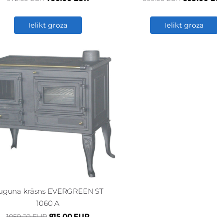
Ielikt grozā
Ielikt grozā
uguna krāsns EVERGREEN ST
1060 A
815.00 EUR
1059.00 EUR