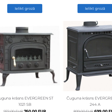
Ielikt grozā
Ielikt grozā
uguna krāsns EVERGREEN ST
Čuguna krāsns EVERGR
1021 SB
244 A
760.00 EUR
699.00 
972.00 EUR
899.00 EUR