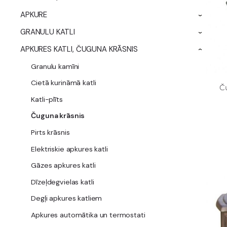
APKURE
›
GRANULU KATLI
›
APKURES KATLI, ČUGUNA KRĀSNIS
›
Granulu kamīni
Cietā kurināmā katli
Č
Katli-plīts
Čuguna krāsnis
Pirts krāsnis
Elektriskie apkures katli
Gāzes apkures katli
Dīzeļdegvielas katli
Degļi apkures katliem
Apkures automātika un termostati