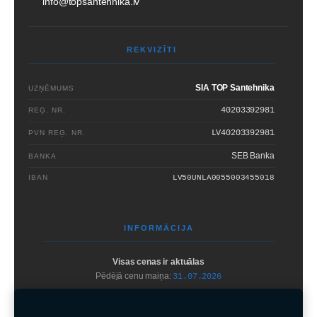
info@topsantehnika.lv
REKVIZĪTI
SIA TOP Santehnika
UZŅĒMUMS
40203392981
REĢ. NR.
LV40203392981
PVN REĢ. NR.
SEB Banka
BANKA
IBAN
LV50UNLA0055003455018
INFORMĀCIJA
Visas cenas ir aktuālas
Pēdējā cenu maiņa:
31.07.2026
Bez
SIA TOP Santehnika
rakstiskas atļaujas
aizliegts
kopēt un izplatīt
mājaslapā iekļauto informāciju.