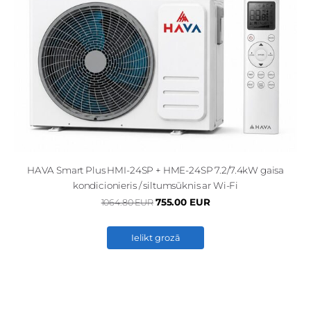
HAVA Smart Plus HMI-24SP + HME-24SP 7.2/7.4kW gaisa
kondicionieris / siltumsūknis ar Wi-Fi
755.00 EUR
1064.80 EUR
Ielikt grozā