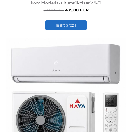
kondicionieris / siltumsūknis ar Wi-Fi
435.00 EUR
500.94 EUR
Ielikt grozā