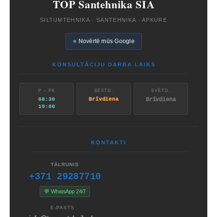
TOP Santehnika SIA
SILTUMTEHNIKA · SANTEHNIKA · APKURE
⭐ Novērtē mūs Google
KONSULTĀCIJU DARBA LAIKS
P – PK
SESTD.
SVĒTD.
08:30
Brīvdiena
Brīvdiena
19:00
KONTAKTI
TĀLRUNIS
+371 29287710
💬 WhatsApp 24/7
E-PASTS