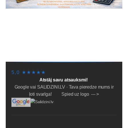
SĀKUMS
PIEGĀDE/SAŅEMŠANA
LĪZINGS/NOMAKSA
PAKALPOJUMI
PAR MUMS
NOTEIKUMI
PADOMI
SĪKDATNES
5,0 ★★★★★
Atstāj savu atsauksmi!
Google vai SALIDZINI.LV · Tava pieredze mums ir
ļoti svarīga! Spied uz logo --- >