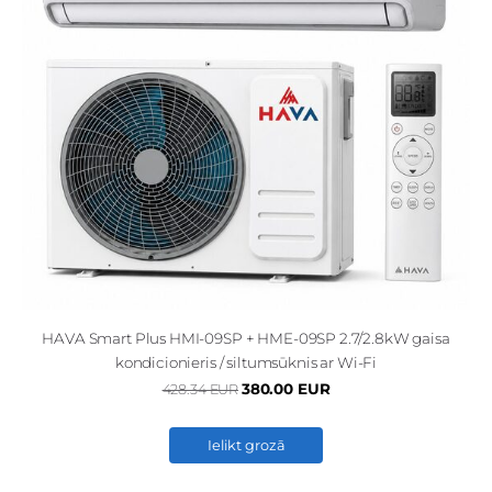
HAVA Smart Plus HMI-09SP + HME-09SP 2.7/2.8kW gaisa
kondicionieris / siltumsūknis ar Wi-Fi
380.00 EUR
428.34 EUR
Ielikt grozā