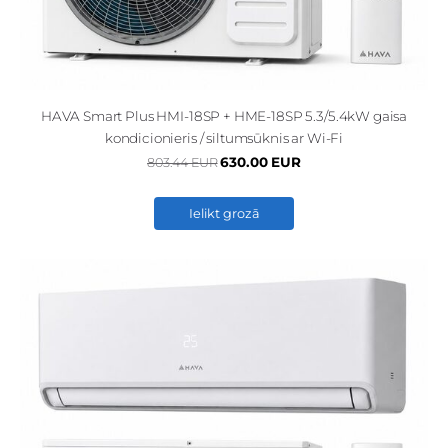
HAVA Smart Plus HMI-18SP + HME-18SP 5.3/5.4kW gaisa
kondicionieris / siltumsūknis ar Wi-Fi
630.00 EUR
803.44 EUR
Ielikt grozā