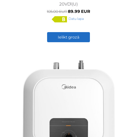
20VD1(U)
89.99 EUR
105.00 EUR
Datu lapa
Ielikt grozā