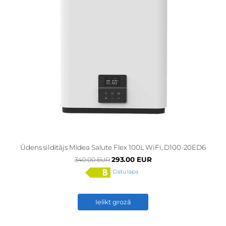
Ūdens sildītājs Midea Salute Flex 100L WiFi, D100-20ED6
293.00 EUR
340.00 EUR
Datu lapa
Ielikt grozā