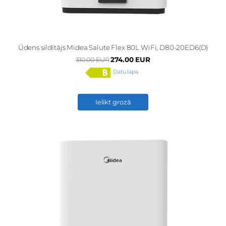
Ūdens sildītājs Midea Salute Flex 80L WiFi, D80-20ED6(D)
274.00 EUR
310.00 EUR
Datu lapa
Ielikt grozā