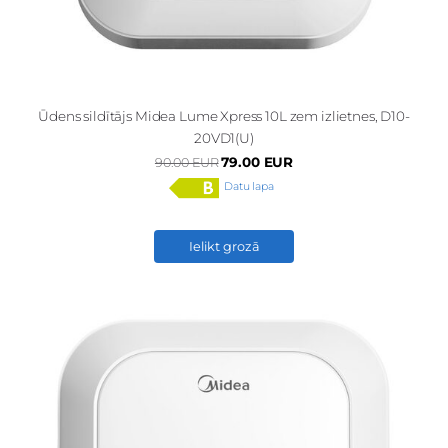
Ūdens sildītājs Midea Lume Xpress 10L zem izlietnes, D10-
20VD1(U)
79.00 EUR
90.00 EUR
Datu lapa
Ielikt grozā