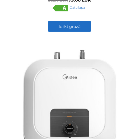
79.00 EUR
90.00 EUR
Datu lapa
Ielikt grozā