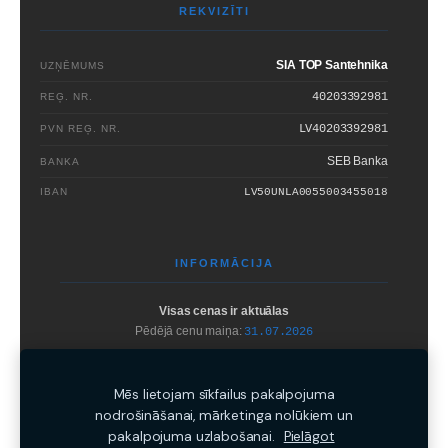
REKVIZĪTI
SIA TOP Santehnika
UZŅĒMUMS
40203392981
REĢ. NR.
LV40203392981
PVN REĢ. NR.
SEB Banka
BANKA
IBAN
LV50UNLA0055003455018
INFORMĀCIJA
Visas cenas ir aktuālas
Pēdējā cenu maiņa:
31.07.2026
Bez
SIA TOP Santehnika
rakstiskas atļaujas
aizliegts
kopēt un izplatīt
mājaslapā iekļauto informāciju.
Mēs lietojam sīkfailus pakalpojuma
nodrošināšanai, mārketinga nolūkiem un
pakalpojuma uzlabošanai.
Pielāgot