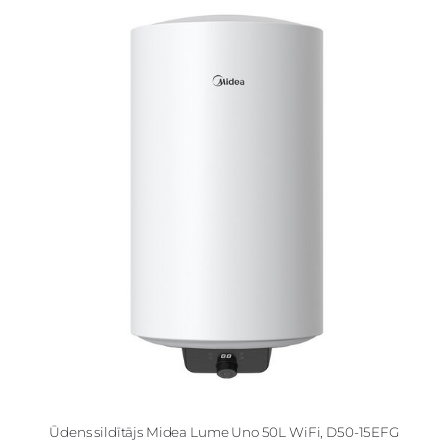
Ūdens sildītājs Midea Lume Uno 50L WiFi, D50-15EFG