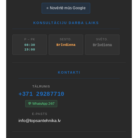
⭐ Novērtē mūs Google
KONSULTĀCIJU DARBA LAIKS
P – PK
SESTD.
SVĒTD.
08:30
Brīvdiena
Brīvdiena
19:00
KONTAKTI
TĀLRUNIS
+371 29287710
💬 WhatsApp 24/7
E-PASTS
info@topsantehnika.lv