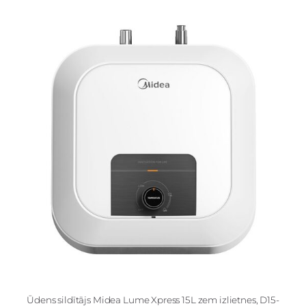
Ūdens sildītājs Midea Lume Xpress 15L zem izlietnes, D15-