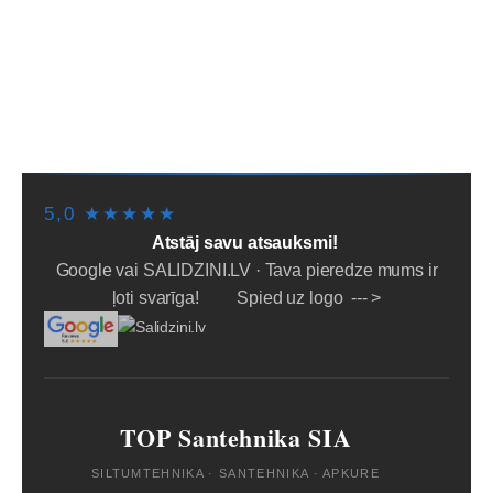
SĀKUMS
PIEGĀDE/SAŅEMŠANA
LĪZINGS/NOMAKSA
PAKALPOJUMI
PAR MUMS
NOTEIKUMI
PADOMI
SĪKDATNES
5,0 ★★★★★
Atstāj savu atsauksmi!
Google vai SALIDZINI.LV · Tava pieredze mums ir
ļoti svarīga! Spied uz logo --- >
TOP Santehnika SIA
SILTUMTEHNIKA · SANTEHNIKA · APKURE