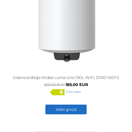
Ūdens sildītājs Midea Lume Uno 100L WiFi, D100-15EFG
185.00 EUR
202.00 EUR
Datu lapa
Ielikt grozā