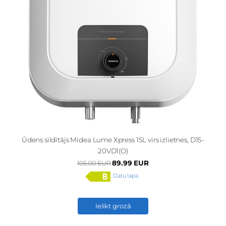
Ūdens sildītājs Midea Lume Xpress 15L virs izlietnes, D15-
20VD1(O)
89.99 EUR
105.00 EUR
Datu lapa
Ielikt grozā