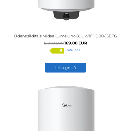
Ūdens sildītājs Midea Lume Uno 80L WiFi, D80-15EFG
169.00 EUR
190.00 EUR
Datu lapa
Ielikt grozā