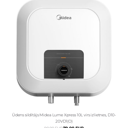
Ūdens sildītājs Midea Lume Xpress 10L virs izlietnes, D10-
20VD1(O)