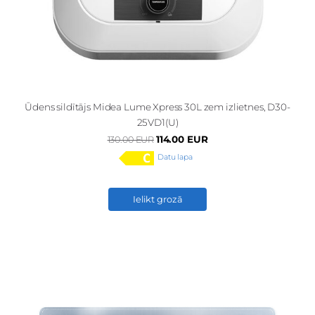
Ūdens sildītājs Midea Lume Xpress 30L zem izlietnes, D30-
25VD1(U)
114.00 EUR
130.00 EUR
Datu lapa
Ielikt grozā