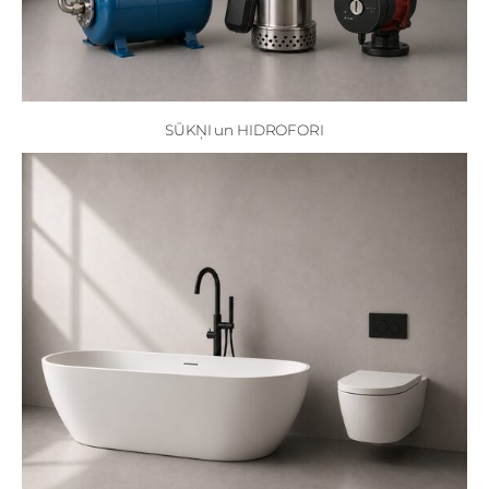
SŪKŅI un HIDROFORI