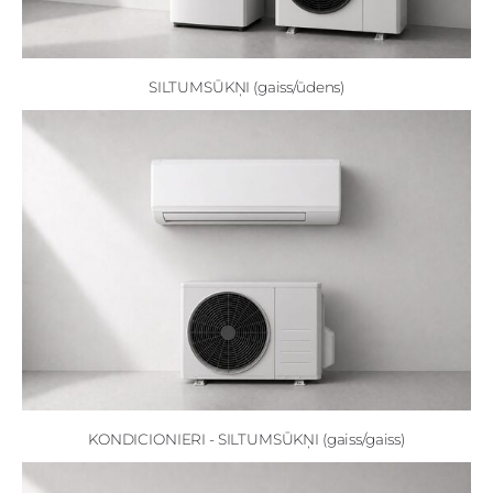
SILTUMSŪKŅI (gaiss/ūdens)
KONDICIONIERI - SILTUMSŪKŅI (gaiss/gaiss)