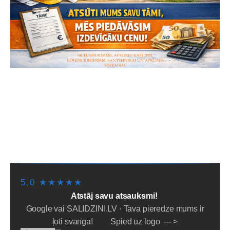
SĀKUMS
PIEGĀDE/SAŅEMŠANA
LĪZINGS/NOMAKSA
PAKALPOJUMI
PAR MUMS
NOTEIKUMI
PADOMI
SĪKDATNES
5,0 ★★★★★
Atstāj savu atsauksmi!
Google vai SALIDZINI.LV · Tava pieredze mums ir
ļoti svarīga! Spied uz logo --- >