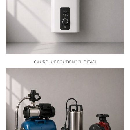
CAURPLŪDES ŪDENS SILDĪTĀJI