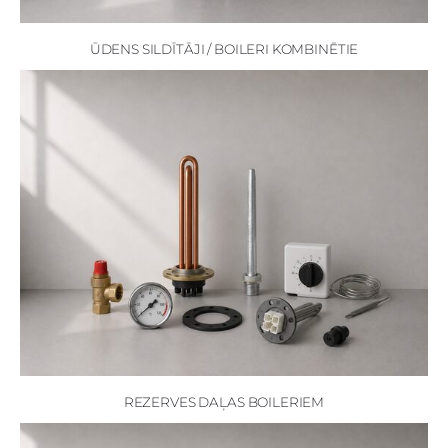
ŪDENS SILDĪTĀJI / BOILERI KOMBINĒTIE
REZERVES DAĻAS BOILERIEM