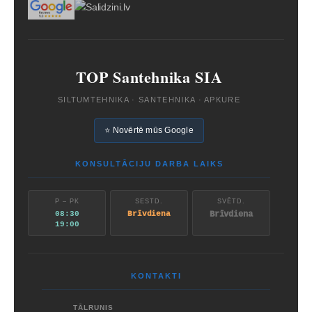
TOP Santehnika SIA
SILTUMTEHNIKA · SANTEHNIKA · APKURE
⭐ Novērtē mūs Google
KONSULTĀCIJU DARBA LAIKS
P – PK
SESTD.
SVĒTD.
08:30
Brīvdiena
Brīvdiena
19:00
KONTAKTI
TĀLRUNIS