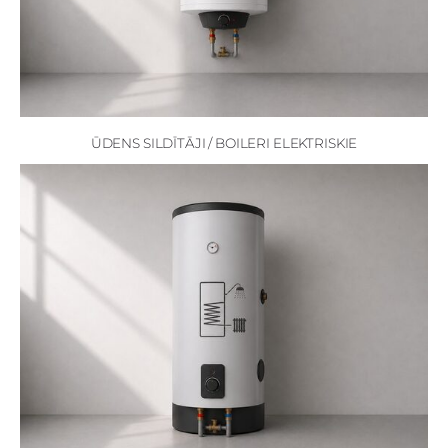
ŪDENS SILDĪTĀJI / BOILERI ELEKTRISKIE