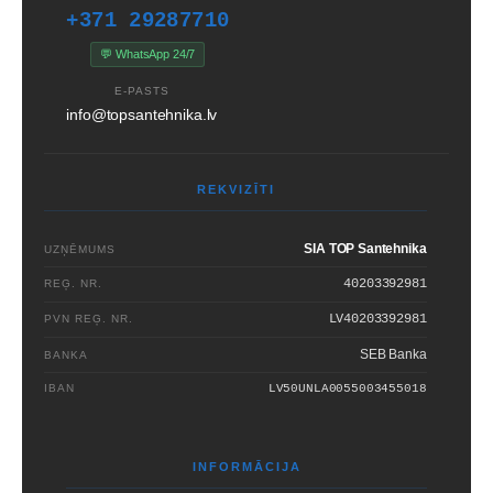
+371 29287710
💬 WhatsApp 24/7
E-PASTS
info@topsantehnika.lv
REKVIZĪTI
SIA TOP Santehnika
UZŅĒMUMS
40203392981
REĢ. NR.
LV40203392981
PVN REĢ. NR.
SEB Banka
BANKA
IBAN
LV50UNLA0055003455018
INFORMĀCIJA