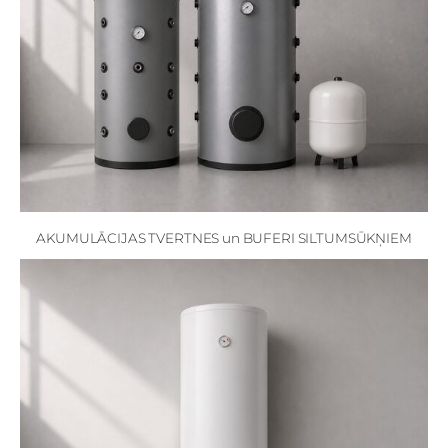
AKUMULĀCIJAS TVERTNES un BUFERI SILTUMSŪKŅIEM