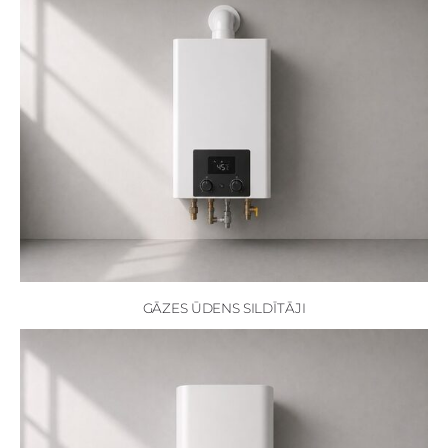
GĀZES ŪDENS SILDĪTĀJI