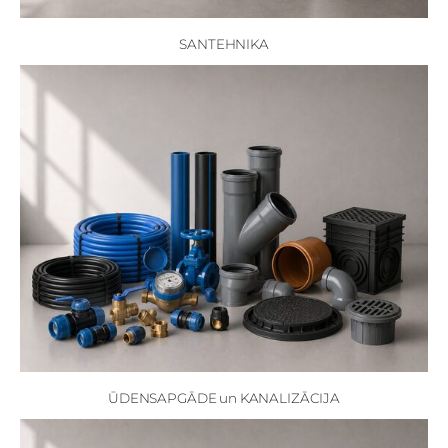
SANTEHNIKA
ŪDENSAPGĀDE un KANALIZĀCIJA