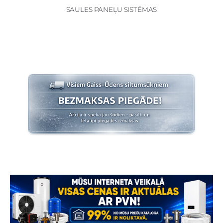
SAULES PANEĻU SISTĒMAS