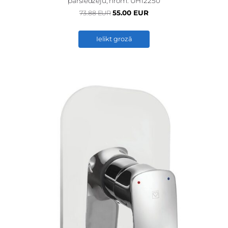
pārslēdzēju, hrom. UH12250
55.00 EUR
73.88 EUR
Ielikt grozā