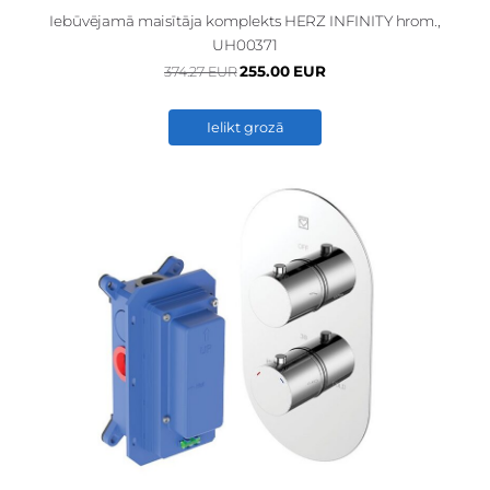
Iebūvējamā maisītāja komplekts HERZ INFINITY hrom.,
UH00371
255.00 EUR
374.27 EUR
Ielikt grozā