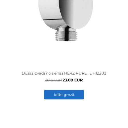
Dušas izvads no sienas HERZ PURE , UH12203
23.00 EUR
30.12 EUR
Ielikt grozā