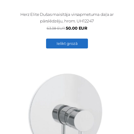
Herz Elite Dušas maisītāja virsapmetuma daļa ar
pārslēdzēju, hrom. UH12247
50.00 EUR
63.38 EUR
Ielikt grozā