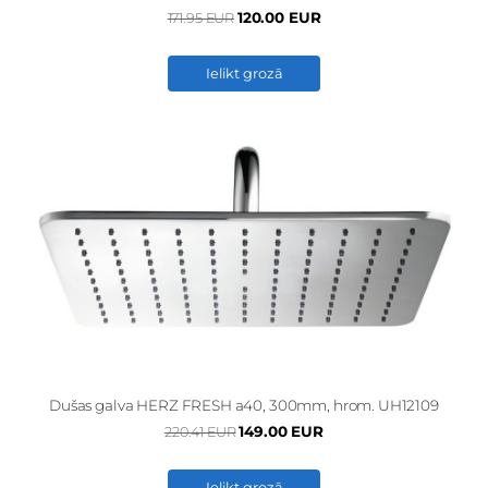
120.00 EUR
171.95 EUR
Ielikt grozā
Dušas galva HERZ FRESH a40, 300mm, hrom. UH12109
149.00 EUR
220.41 EUR
Ielikt grozā