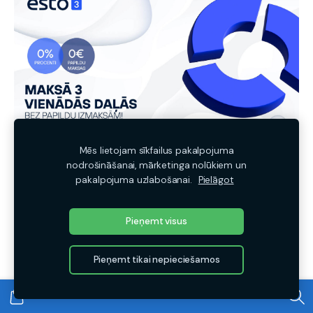
Mēs lietojam sīkfailus pakalpojuma
nodrošināšanai, mārketinga nolūkiem un
pakalpojuma uzlabošanai.
Pielāgot
🚚 Piegādes cenu
kalkulators
Pieņemt visus
Pieņemt tikai nepieciešamos
Informatīvs aptuveno cenu aprēķins · Cenas ar PVN
1. Izvēlies piegādes v