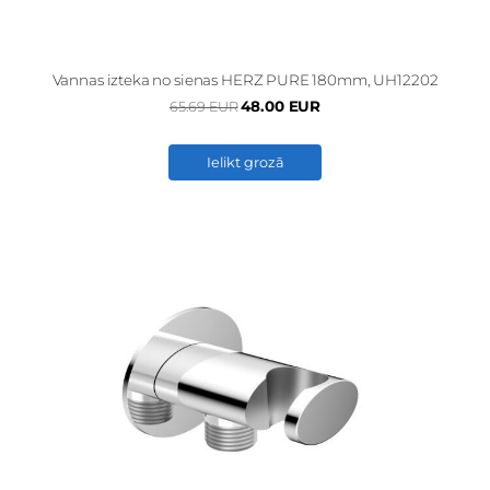
Vannas izteka no sienas HERZ PURE 180mm, UH12202
48.00 EUR
65.69 EUR
Ielikt grozā