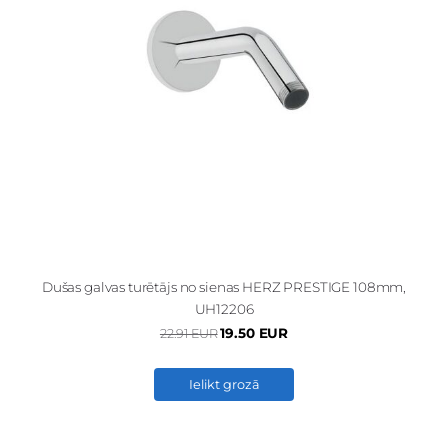
Dušas galvas turētājs no sienas HERZ PRESTIGE 108mm,
UH12206
19.50 EUR
22.91 EUR
Ielikt grozā