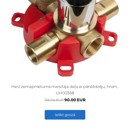
Herz zemapmetuma maisītāja daļa ar pārslēdzēju, hrom.,
UH00368
90.00 EUR
126.04 EUR
Ielikt grozā