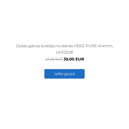
Dušas galvas turētājs no sienas HERZ PURE 414mm,
UH12208
35.00 EUR
43.26 EUR
Ielikt grozā