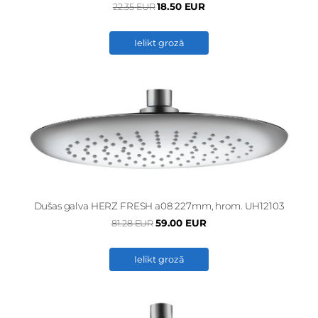
18.50 EUR
22.35 EUR
Ielikt grozā
Dušas galva HERZ FRESH a08 227mm, hrom. UH12103
59.00 EUR
81.28 EUR
Ielikt grozā