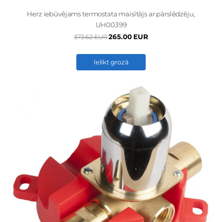
Herz iebūvējams termostata maisītājs ar pārslēdzēju,
UH00399
265.00 EUR
373.62 EUR
Ielikt grozā