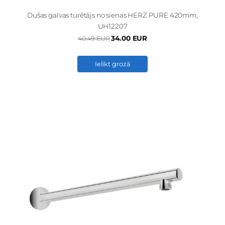
Dušas galvas turētājs no sienas HERZ PURE 420mm,
UH12207
34.00 EUR
40.49 EUR
Ielikt grozā