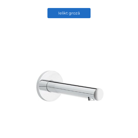
Ielikt grozā