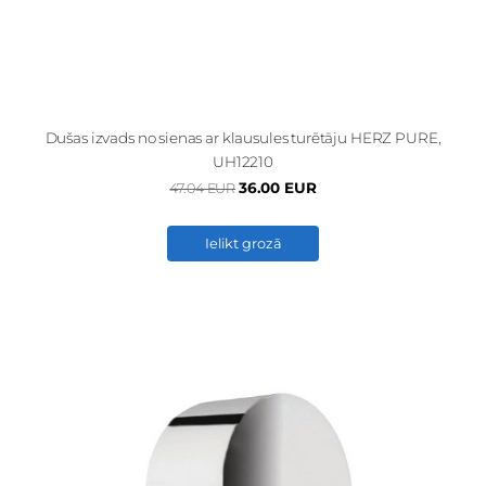
Dušas izvads no sienas ar klausules turētāju HERZ PURE,
UH12210
36.00 EUR
47.04 EUR
Ielikt grozā