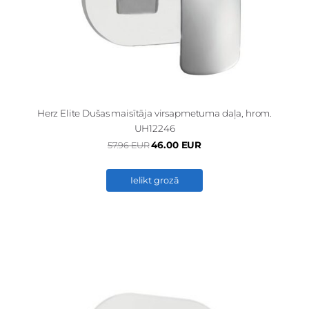
Herz Elite Dušas maisītāja virsapmetuma daļa, hrom.
UH12246
46.00 EUR
57.96 EUR
Ielikt grozā