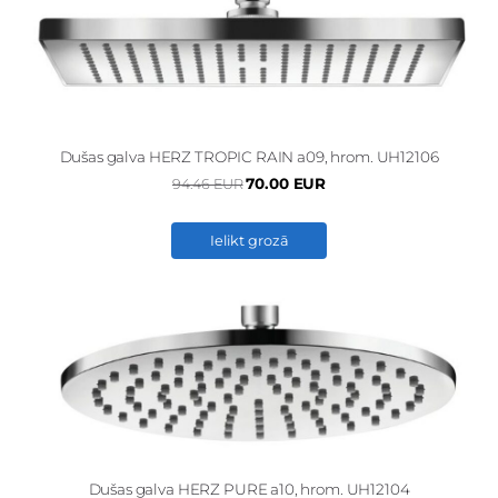
Dušas galva HERZ TROPIC RAIN a09, hrom. UH12106
70.00 EUR
94.46 EUR
Ielikt grozā
Dušas galva HERZ PURE a10, hrom. UH12104