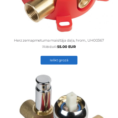
Herz zemapmetuma maisītāja daļa, hrom., UH00367
55.00 EUR
71.18 EUR
Ielikt grozā