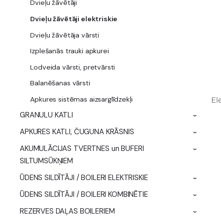
Dvieļu žāvētāji
Dvieļu žāvētāji elektriskie
Dvieļu žāvētāja vārsti
Izplešanās trauki apkurei
Lodveida vārsti, pretvārsti
Balanēšanas vārsti
Apkures sistēmas aizsarglīdzekļi
El
GRANULU KATLI
›
APKURES KATLI, ČUGUNA KRĀSNIS
›
AKUMULĀCIJAS TVERTNES un BUFERI
›
SILTUMSŪKŅIEM
ŪDENS SILDĪTĀJI / BOILERI ELEKTRISKIE
›
ŪDENS SILDĪTĀJI / BOILERI KOMBINĒTIE
›
REZERVES DAĻAS BOILERIEM
›