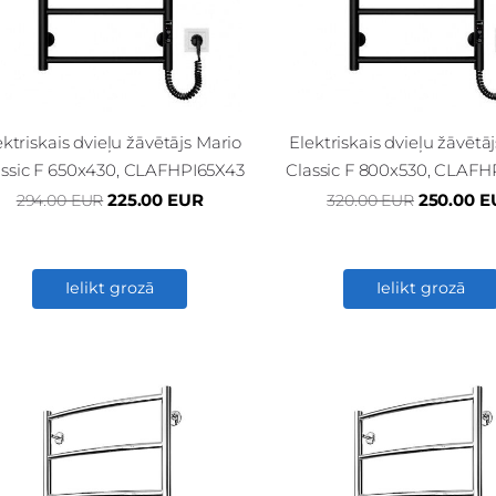
ektriskais dvieļu žāvētājs Mario
Elektriskais dvieļu žāvētā
assic F 650x430, CLAFHPI65X43
Classic F 800x530, CLAFH
225.00 EUR
250.00 E
294.00 EUR
320.00 EUR
Ielikt grozā
Ielikt grozā