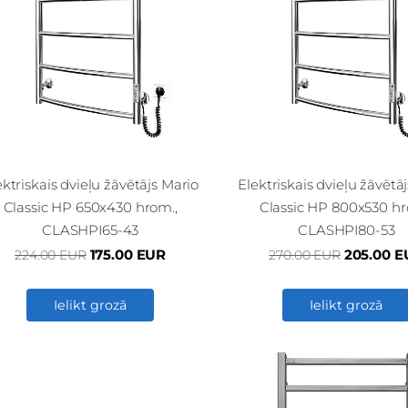
ektriskais dvieļu žāvētājs Mario
Elektriskais dvieļu žāvētā
Classic HP 650x430 hrom.,
Classic HP 800x530 hr
CLASHPI65-43
CLASHPI80-53
175.00 EUR
205.00 E
224.00 EUR
270.00 EUR
Ielikt grozā
Ielikt grozā