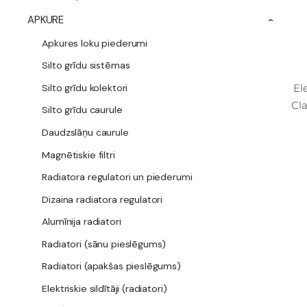
APKURE
›
Apkures loku piederumi
Silto grīdu sistēmas
El
Silto grīdu kolektori
Cl
Silto grīdu caurule
Daudzslāņu caurule
Magnētiskie filtri
Radiatora regulatori un piederumi
Dizaina radiatora regulatori
Alumīnija radiatori
Radiatori (sānu pieslēgums)
Radiatori (apakšas pieslēgums)
Elektriskie sildītāji (radiatori)