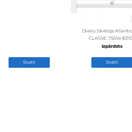
Dvieļu žāvētājs Atlantic
CLASSIC 750W 8311
Izpārdots
Skatīt
Skatīt