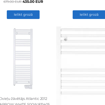
435.00 EUR
679.00 EUR
Ielikt grozā
Ielikt grozā
Dvieļu žāvētājs Atlantic 2012
ARROW WHITE 500W 831405