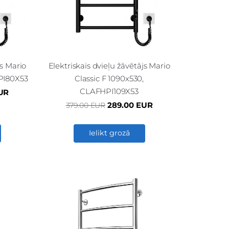
js Mario
Elektriskais dvieļu žāvētājs Mario
PI80X53
Classic F 1090x530,
CLAFHPI109X53
UR
289.00 EUR
379.00 EUR
Ielikt grozā