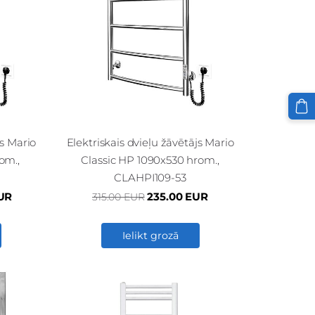
js Mario
Elektriskais dvieļu žāvētājs Mario
om.,
Classic HP 1090x530 hrom.,
CLAHPI109-53
UR
235.00 EUR
315.00 EUR
Ielikt grozā