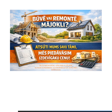
SĀKUMS
PIEGĀDE/SAŅEMŠA