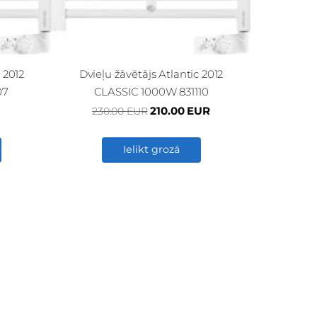
 2012
Dvieļu žāvētājs Atlantic 2012
07
CLASSIC 1000W 831110
210.00 EUR
230.00 EUR
Ielikt grozā