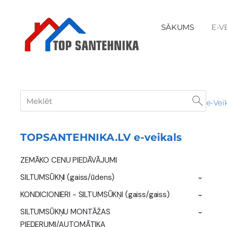
SĀKUMS
E-V
e-Vei
TOPSANTEHNIKA.LV e-veikals
ZEMĀKO CENU PIEDĀVĀJUMI
SILTUMSŪKŅI (gaiss/ūdens)
›
KONDICIONIERI - SILTUMSŪKŅI (gaiss/gaiss)
›
SILTUMSŪKŅU MONTĀŽAS
›
PIEDERUMI/AUTOMĀTIKA