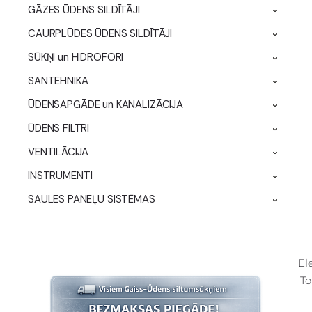
GĀZES ŪDENS SILDĪTĀJI
›
CAURPLŪDES ŪDENS SILDĪTĀJI
›
SŪKŅI un HIDROFORI
›
SANTEHNIKA
›
ŪDENSAPGĀDE un KANALIZĀCIJA
›
ŪDENS FILTRI
›
VENTILĀCIJA
›
INSTRUMENTI
›
SAULES PANEĻU SISTĒMAS
›
El
To