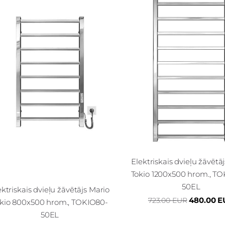
Elektriskais dvieļu žāvētā
Tokio 1200x500 hrom., TO
50EL
ektriskais dvieļu žāvētājs Mario
480.00 E
723.00 EUR
kio 800x500 hrom., TOKIO80-
50EL