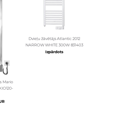
Dvieļu žāvētājs Atlantic 2012
NARROW WHITE 300W 831403
Izpārdots
js Mario
KIO120-
UR