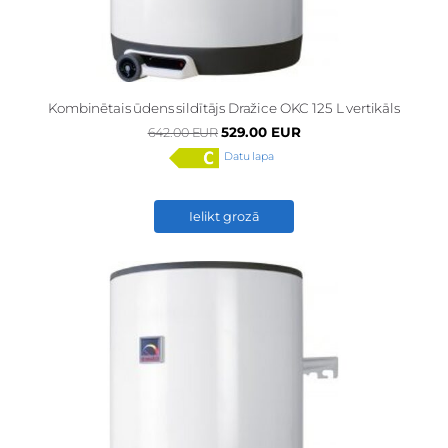
Kombinētais ūdens sildītājs Dražice OKC 125 L vertikāls
529.00 EUR
642.00 EUR
Datu lapa
Ielikt grozā