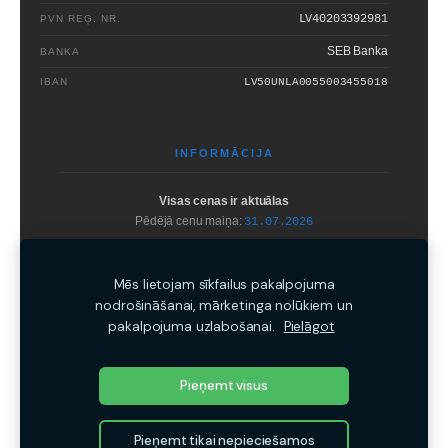
LV40203392981
PVN REĢ. NR.
SEB Banka
BANKA
IBAN
LV50UNLA0055003455018
INFORMĀCIJA
Visas cenas ir aktuālas
Pēdējā cenu maiņa:
31.07.2026
Bez
SIA TOP Santehnika
rakstiskas atļaujas
aizliegts
kopēt un izplatīt
mājaslapā iekļauto informāciju.
Mēs lietojam sīkfailus pakalpojuma
nodrošināšanai, mārketinga nolūkiem un
pakalpojuma uzlabošanai.
Pielāgot
Pieņemt visus
©2026 TOP Santehnika · Visas tiesības aizsargātas
Pieņemt tikai nepieciešamos