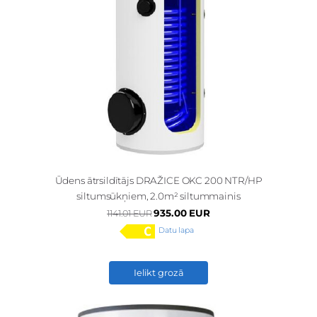
Ūdens ātrsildītājs DRAŽICE OKC 200 NTR/HP
siltumsūkņiem, 2.0m² siltummainis
935.00 EUR
1141.01 EUR
Datu lapa
Ielikt grozā