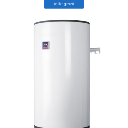
Ielikt grozā