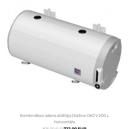
Kombinētais ūdens sildītājs Dražice OKCV 200 L
horizontāls
722.00 EUR
876.00 EUR