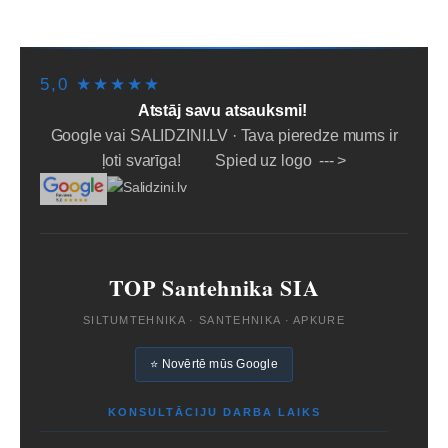
NOTEIKUMI
PADOMI
SĪKDATNES
5,0 ★★★★★
Atstāj savu atsauksmi!
Google vai SALIDZINI.LV · Tava pieredze mums ir
ļoti svarīga! Spied uz logo --- >
TOP Santehnika SIA
SILTUMTEHNIKA · SANTEHNIKA · APKURE
⭐ Novērtē mūs Google
KONSULTĀCIJU DARBA LAIKS