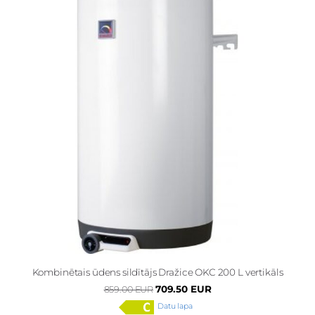
Kombinētais ūdens sildītājs Dražice OKC 200 L vertikāls
709.50 EUR
859.00 EUR
Datu lapa