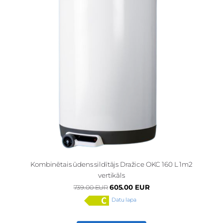
Kombinētais ūdens sildītājs Dražice OKC 160 L 1m2
vertikāls
605.00 EUR
739.00 EUR
Datu lapa