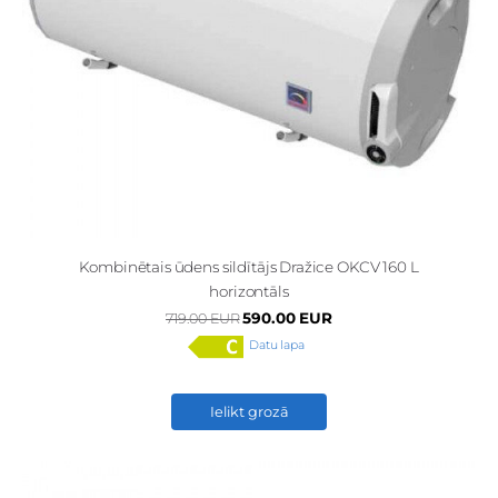
Kombinētais ūdens sildītājs Dražice OKCV 160 L
horizontāls
590.00 EUR
719.00 EUR
Datu lapa
Ielikt grozā