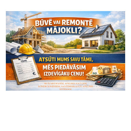
SĀKUMS
PIEGĀDE/SAŅEMŠANA
LĪZINGS/NOMAKSA
PAKALPOJUMI
PAR MUMS