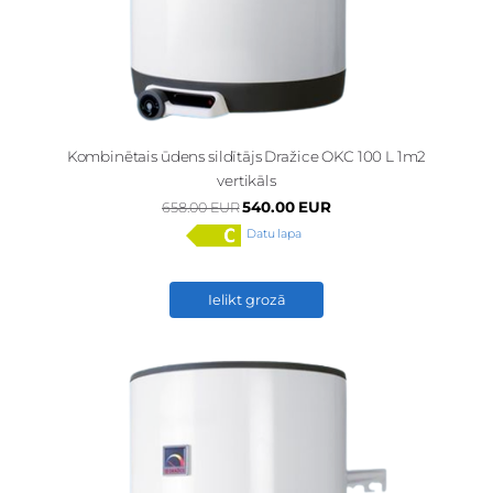
Kombinētais ūdens sildītājs Dražice OKC 100 L 1m2
vertikāls
540.00 EUR
658.00 EUR
Datu lapa
Ielikt grozā