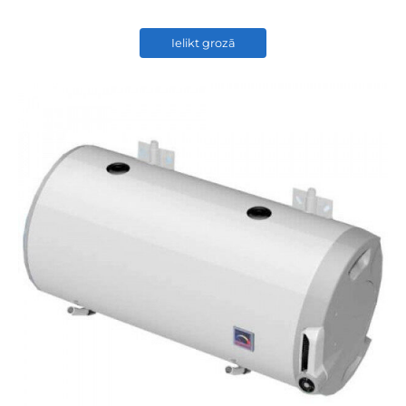
Ielikt grozā