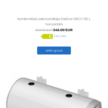
Kombinētais ūdens sildītājs Dražice OKCV 125 L
horizontāls
545.00 EUR
669.00 EUR
Datu lapa
Ielikt grozā