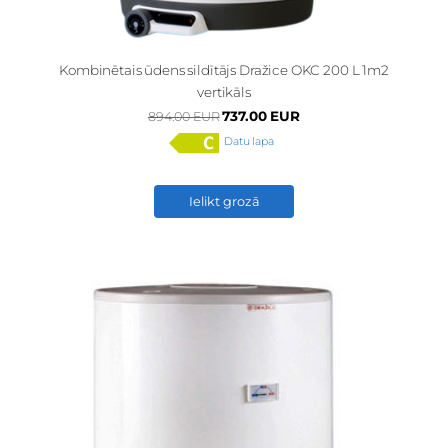
Kombinētais ūdens sildītājs Dražice OKC 200 L 1m2
vertikāls
737.00 EUR
894.00 EUR
Datu lapa
Ielikt grozā