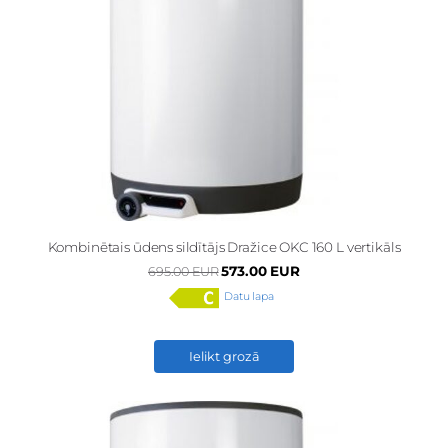
Kombinētais ūdens sildītājs Dražice OKC 160 L vertikāls
573.00 EUR
695.00 EUR
Datu lapa
Ielikt grozā