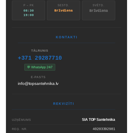
P – PK
SESTD.
SVĒTD.
08:30
Brīvdiena
Brīvdiena
19:00
KONTAKTI
TĀLRUNIS
+371 29287710
💬 WhatsApp 24/7
E-PASTS
info@topsantehnika.lv
REKVIZĪTI
SIA TOP Santehnika
UZŅĒMUMS
40203392981
REĢ. NR.