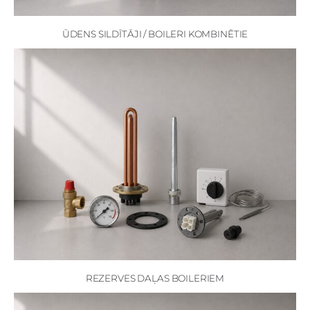
ŪDENS SILDĪTĀJI / BOILERI KOMBINĒTIE
REZERVES DAĻAS BOILERIEM