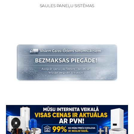
SAULES PANEĻU SISTĒMAS