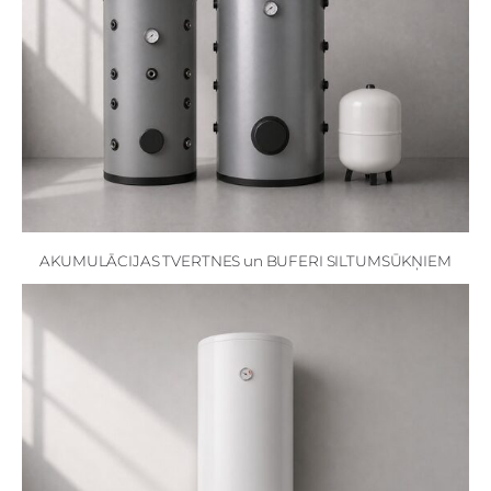
AKUMULĀCIJAS TVERTNES un BUFERI SILTUMSŪKŅIEM