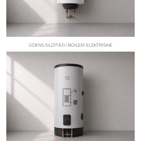
ŪDENS SILDĪTĀJI / BOILERI ELEKTRISKIE