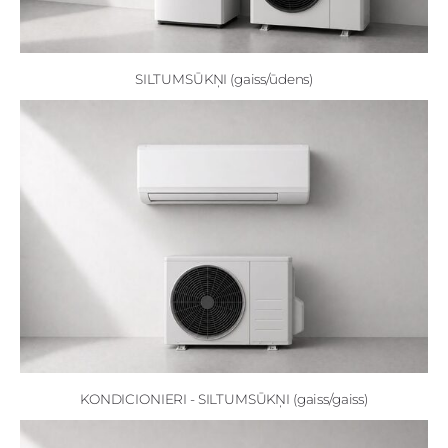
SILTUMSŪKŅI (gaiss/ūdens)
KONDICIONIERI - SILTUMSŪKŅI (gaiss/gaiss)