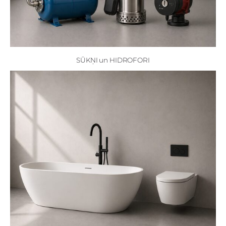
SŪKŅI un HIDROFORI