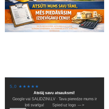
SĀKUMS
PIEGĀDE/SAŅEMŠANA
LĪZINGS/NOMAKSA
PAKALPOJUMI
PAR MUMS
NOTEIKUMI
PADOMI
SĪKDATNES
5,0 ★★★★★
Atstāj savu atsauksmi!
Google vai SALIDZINI.LV · Tava pieredze mums ir
ļoti svarīga! Spied uz logo --- >