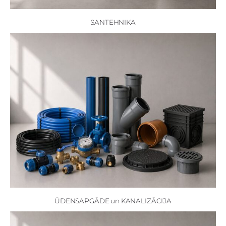
SANTEHNIKA
ŪDENSAPGĀDE un KANALIZĀCIJA