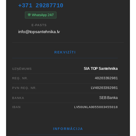
+371 29287710
💬 WhatsApp 24/7
E-PASTS
info@topsantehnika.lv
REKVIZĪTI
SIA TOP Santehnika
UZŅĒMUMS
40203392981
REĢ. NR.
LV40203392981
PVN REĢ. NR.
SEB Banka
BANKA
IBAN
LV50UNLA0055003455018
INFORMĀCIJA