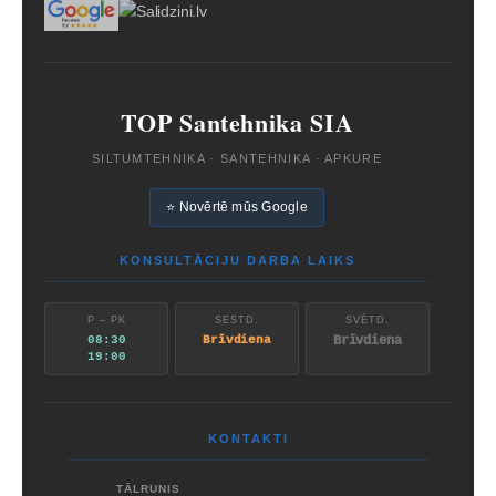
TOP Santehnika SIA
SILTUMTEHNIKA · SANTEHNIKA · APKURE
⭐ Novērtē mūs Google
KONSULTĀCIJU DARBA LAIKS
P – PK
SESTD.
SVĒTD.
08:30
Brīvdiena
Brīvdiena
19:00
KONTAKTI
TĀLRUNIS