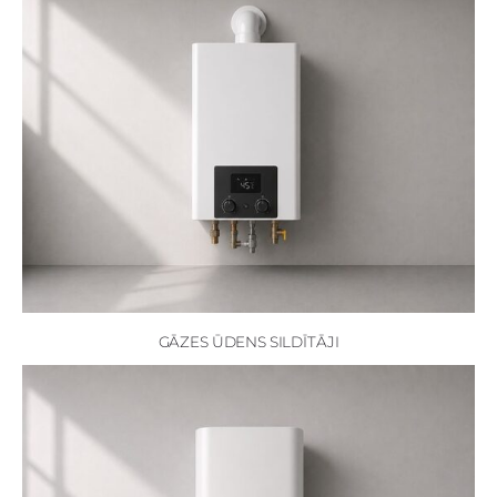
GĀZES ŪDENS SILDĪTĀJI