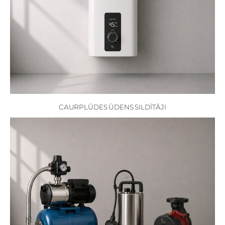
CAURPLŪDES ŪDENS SILDĪTĀJI