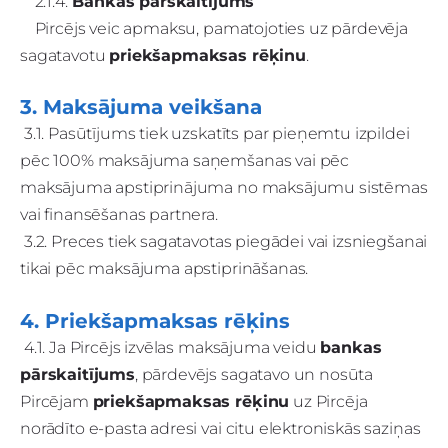
2.1.4.
Bankas pārskaitījums
Pircējs veic apmaksu, pamatojoties uz pārdevēja
sagatavotu
priekšapmaksas rēķinu
.
3. Maksājuma veikšana
3.1. Pasūtījums tiek uzskatīts par pieņemtu izpildei
pēc 100% maksājuma saņemšanas vai pēc
maksājuma apstiprinājuma no maksājumu sistēmas
vai finansēšanas partnera.
3.2. Preces tiek sagatavotas piegādei vai izsniegšanai
tikai pēc maksājuma apstiprināšanas.
4. Priekšapmaksas rēķins
4.1. Ja Pircējs izvēlas maksājuma veidu
bankas
pārskaitījums
, pārdevējs sagatavo un nosūta
Pircējam
priekšapmaksas rēķinu
uz Pircēja
norādīto e-pasta adresi vai citu elektroniskās saziņas