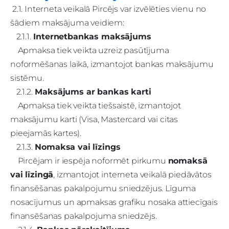
2.1. Interneta veikalā Pircējs var izvēlēties vienu no
šādiem maksājuma veidiem:
2.1.1.
Internetbankas maksājums
Apmaksa tiek veikta uzreiz pasūtījuma
noformēšanas laikā, izmantojot bankas maksājumu
sistēmu.
2.1.2.
Maksājums ar bankas karti
Apmaksa tiek veikta tiešsaistē, izmantojot
maksājumu karti (Visa, Mastercard vai citas
pieejamās kartes).
2.1.3.
Nomaksa vai līzings
Pircējam ir iespēja noformēt pirkumu
nomaksā
vai līzingā
, izmantojot interneta veikalā piedāvātos
finansēšanas pakalpojumu sniedzējus. Līguma
nosacījumus un apmaksas grafiku nosaka attiecīgais
finansēšanas pakalpojuma sniedzējs.