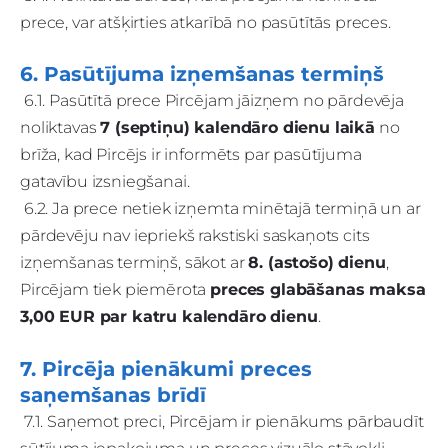
prece, var atšķirties atkarībā no pasūtītās preces.
6. Pasūtījuma izņemšanas termiņš
6.1. Pasūtītā prece Pircējam jāizņem no pārdevēja
noliktavas
7 (septiņu) kalendāro dienu laikā
no
brīža, kad Pircējs ir informēts par pasūtījuma
gatavību izsniegšanai.
6.2. Ja prece netiek izņemta minētajā termiņā un ar
pārdevēju nav iepriekš rakstiski saskaņots cits
izņemšanas termiņš, sākot ar
8. (astošo) dienu
,
Pircējam tiek piemērota
preces glabāšanas maksa
3,00 EUR par katru kalendāro dienu
.
7. Pircēja pienākumi preces
saņemšanas brīdī
7.1. Saņemot preci, Pircējam ir pienākums pārbaudīt