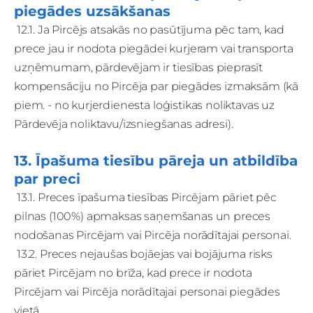
piegādes uzsākšanas
12.1. Ja Pircējs atsakās no pasūtījuma pēc tam, kad
prece jau ir nodota piegādei kurjeram vai transporta
uzņēmumam, pārdevējam ir tiesības pieprasīt
kompensāciju no Pircēja par piegādes izmaksām (kā
piem. - no kurjerdienesta loģistikas noliktavas uz
Pārdevēja noliktavu/izsniegšanas adresi).
13. Īpašuma tiesību pāreja un atbildība
par preci
13.1. Preces īpašuma tiesības Pircējam pāriet pēc
pilnas (100%) apmaksas saņemšanas un preces
nodošanas Pircējam vai Pircēja norādītajai personai.
13.2. Preces nejaušas bojāejas vai bojājuma risks
pāriet Pircējam no brīža, kad prece ir nodota
Pircējam vai Pircēja norādītajai personai piegādes
vietā.