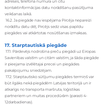
adreses, telefona numura un citu
kontaktinformācijas datu norādīšanu pasūtījuma
veikšanas laikā.
16.2. Ja piegāde nav iespējama Pircēja nepareizi
norādītu datu dēļ, Pircējs sedz visas papildu
piegādes vai atkārtotas nosūtīšanas izmaksas.
17. Starptautiskā piegāde
17.1. Pārdevējs nodrošina preču piegādi uz Eiropas
Savienības valstīm un citām valstīm, ja šāda piegāde
ir pieejama izvēlētajai precei un piegādes
pakalpojumu sniedzējam.
17.2. Starptautisko sūtījumu piegādes termiņš var
būt ilgāks nekā piegādēm Latvijas teritorijā un ir
atkarīgs no transporta maršruta, loģistikas
partneriem un muitas procedūrām (parasti 4-
12darbadienas).