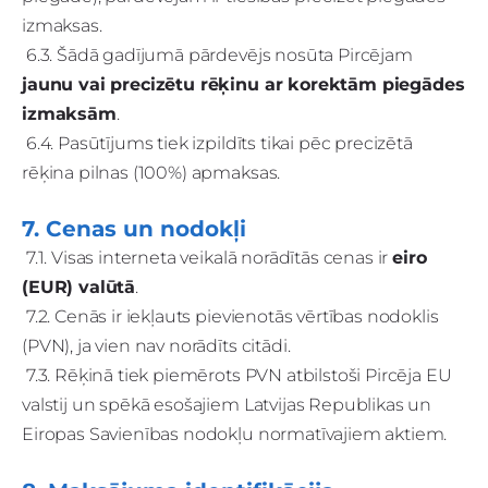
izmaksas.
6.3. Šādā gadījumā pārdevējs nosūta Pircējam
jaunu vai precizētu rēķinu ar korektām piegādes
izmaksām
.
6.4. Pasūtījums tiek izpildīts tikai pēc precizētā
rēķina pilnas (100%) apmaksas.
7. Cenas un nodokļi
7.1. Visas interneta veikalā norādītās cenas ir
eiro
(EUR) valūtā
.
7.2. Cenās ir iekļauts pievienotās vērtības nodoklis
(PVN), ja vien nav norādīts citādi.
7.3. Rēķinā tiek piemērots PVN atbilstoši Pircēja EU
valstij un spēkā esošajiem Latvijas Republikas un
Eiropas Savienības nodokļu normatīvajiem aktiem.