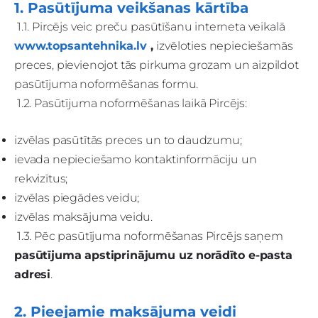
1. Pasūtījuma veikšanas kārtība
1.1. Pircējs veic preču pasūtīšanu interneta veikalā
www.topsantehnika.lv
,
izvēloties nepieciešamās
preces, pievienojot tās pirkuma grozam un aizpildot
pasūtījuma noformēšanas formu.
1.2. Pasūtījuma noformēšanas laikā Pircējs:
izvēlas pasūtītās preces un to daudzumu;
ievada nepieciešamo kontaktinformāciju un
rekvizītus;
izvēlas piegādes veidu;
izvēlas maksājuma veidu.
1.3. Pēc pasūtījuma noformēšanas Pircējs saņem
pasūtījuma apstiprinājumu uz norādīto e-pasta
adresi
.
2. Pieejamie maksājuma veidi