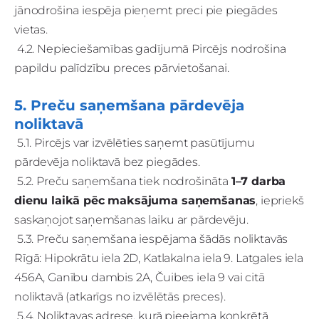
jānodrošina iespēja pieņemt preci pie piegādes
vietas.
4.2. Nepieciešamības gadījumā Pircējs nodrošina
papildu palīdzību preces pārvietošanai.
5. Preču saņemšana pārdevēja
noliktavā
5.1. Pircējs var izvēlēties saņemt pasūtījumu
pārdevēja noliktavā bez piegādes.
5.2. Preču saņemšana tiek nodrošināta
1–7 darba
dienu laikā pēc maksājuma saņemšanas
, iepriekš
saskaņojot saņemšanas laiku ar pārdevēju.
5.3. Preču saņemšana iespējama šādās noliktavās
Rīgā: Hipokrātu iela 2D, Katlakalna iela 9. Latgales iela
456A, Ganību dambis 2A, Čuibes iela 9 vai citā
noliktavā (atkarīgs no izvēlētās preces).
5.4. Noliktavas adrese, kurā pieejama konkrētā