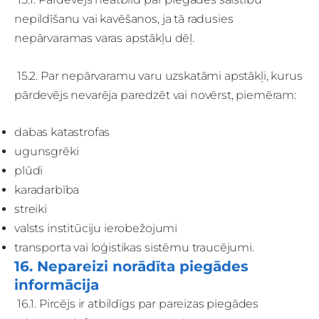
nepildīšanu vai kavēšanos, ja tā radusies
nepārvaramas varas apstākļu dēļ.
15.2. Par nepārvaramu varu uzskatāmi apstākļi, kurus
pārdevējs nevarēja paredzēt vai novērst, piemēram:
dabas katastrofas
ugunsgrēki
plūdi
karadarbība
streiki
valsts institūciju ierobežojumi
transporta vai loģistikas sistēmu traucējumi.
16. Nepareizi norādīta piegādes
informācija
16.1. Pircējs ir atbildīgs par pareizas piegādes