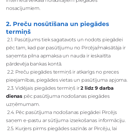
interneta veikalā norādītajiem piegādes
nosacījumiem.
2. Preču nosūtīšana un piegādes
termiņš
2.1. Pasūtījums tiek sagatavots un nodots piegādei
pēc tam, kad par pasūtījumu no Pircēja/maksātāja ir
saņemta pilna apmaksa un nauda ir ieskaitīta
pārdevēja bankas kontā.
2.2. Preču piegādes termiņš ir atkarīgs no preces
pieejamības, piegādes vietas un pasūtījuma apjoma.
2.3. Vidējais piegādes termiņš ir
2 līdz 9 darba
dienas
pēc pasūtījuma nodošanas piegādes
uzņēmumam.
2.4. Pēc pasūtījuma nodošanas piegādei Pircējs
saņem e-pastu ar sūtījuma izsekošanas informāciju.
2.5. Kurjers pirms piegādes sazinās ar Pircēju, lai