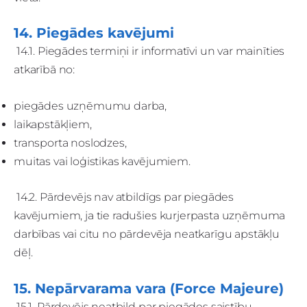
14. Piegādes kavējumi
14.1. Piegādes termiņi ir informatīvi un var mainīties
atkarībā no:
piegādes uzņēmumu darba,
laikapstākļiem,
transporta noslodzes,
muitas vai loģistikas kavējumiem.
14.2. Pārdevējs nav atbildīgs par piegādes
kavējumiem, ja tie radušies kurjerpasta uzņēmuma
darbības vai citu no pārdevēja neatkarīgu apstākļu
dēļ.
15. Nepārvarama vara (Force Majeure)
15.1. Pārdevējs neatbild par piegādes saistību