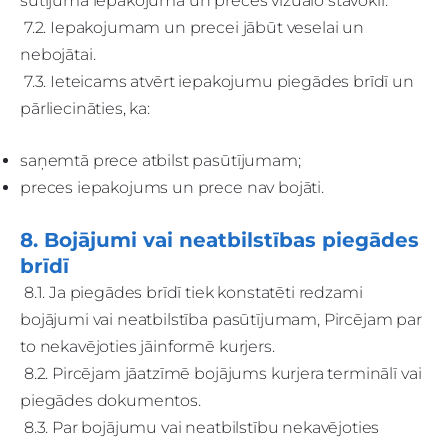
sūtījuma iepakojuma un preces vizuālo stāvokli.
7.2. Iepakojumam un precei jābūt veselai un
nebojātai.
7.3. Ieteicams atvērt iepakojumu piegādes brīdī un
pārliecināties, ka:
saņemtā prece atbilst pasūtījumam;
preces iepakojums un prece nav bojāti.
8. Bojājumi vai neatbilstības piegādes
brīdī
8.1. Ja piegādes brīdī tiek konstatēti redzami
bojājumi vai neatbilstība pasūtījumam, Pircējam par
to nekavējoties jāinformē kurjers.
8.2. Pircējam jāatzīmē bojājums kurjera terminālī vai
piegādes dokumentos.
8.3. Par bojājumu vai neatbilstību nekavējoties