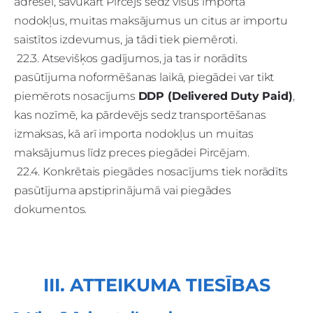
adresei, savukārt Pircējs sedz visus importa
nodokļus, muitas maksājumus un citus ar importu
saistītos izdevumus, ja tādi tiek piemēroti.
22.3. Atsevišķos gadījumos, ja tas ir norādīts
pasūtījuma noformēšanas laikā, piegādei var tikt
piemērots nosacījums
DDP (Delivered Duty Paid)
,
kas nozīmē, ka pārdevējs sedz transportēšanas
izmaksas, kā arī importa nodokļus un muitas
maksājumus līdz preces piegādei Pircējam.
22.4. Konkrētais piegādes nosacījums tiek norādīts
pasūtījuma apstiprinājumā vai piegādes
dokumentos.
III. ATTEIKUMA TIESĪBAS