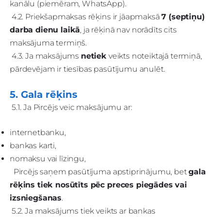
kanālu (piemēram, WhatsApp).
4.2. Priekšapmaksas rēķins ir jāapmaksā
7 (septiņu)
darba dienu laikā
, ja rēķinā nav norādīts cits
maksājuma termiņš.
4.3. Ja maksājums
netiek
veikts noteiktajā termiņā,
pārdevējam ir tiesības pasūtījumu anulēt.
5. Gala rēķins
5.1. Ja Pircējs veic maksājumu ar:
internetbanku,
bankas karti,
nomaksu vai līzingu,
Pircējs saņem pasūtījuma apstiprinājumu, bet
gala
rēķins tiek nosūtīts pēc preces piegādes vai
izsniegšanas
.
5.2. Ja maksājums tiek veikts ar bankas