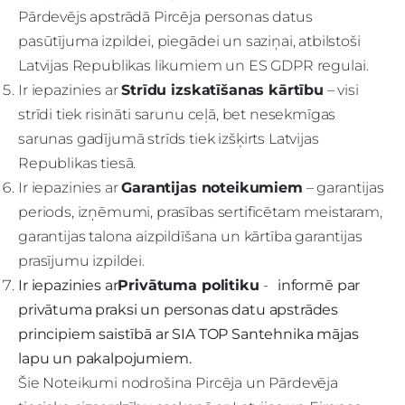
Pārdevējs apstrādā Pircēja personas datus
pasūtījuma izpildei, piegādei un saziņai, atbilstoši
Latvijas Republikas likumiem un
ES GDPR regulai
.
Ir iepazinies ar
Strīdu izskatīšanas kārtību
– visi
strīdi tiek risināti sarunu ceļā, bet nesekmīgas
sarunas gadījumā strīds tiek izšķirts Latvijas
Republikas tiesā.
Ir iepazinies ar
Garantijas noteikumiem
– garantijas
periods, izņēmumi, prasības sertificētam meistaram,
garantijas talona aizpildīšana un kārtība garantijas
prasījumu izpildei.
Ir iepazinies ar
Privātuma politiku
-
informē par
privātuma praksi un personas datu apstrādes
principiem saistībā ar
SIA TOP Santehnika
mājas
lapu un pakalpojumiem.
Šie Noteikumi nodrošina Pircēja un Pārdevēja