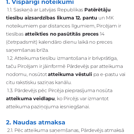
1. Vispārīgi noteikumi
1.1. Saskaņā ar Latvijas Republikas
Patērētāju
tiesību aizsardzības likuma 12. pantu
un MK
noteikumiem par distances līgumiem, Pircējam ir
tiesības
atteikties no pasūtītās preces
14
(četrpadsmit) kalendāro dienu laikā no preces
saņemšanas brīža.
1.2. Atteikuma tiesību izmantošana ir brīvprātīga,
taču Pircējam ir jāinformē Pārdevējs par atteikuma
nodomu, nosūtot
atteikuma vēstuli
pa e-pastu vai
citu rakstisku saziņas kanālu.
1.3. Pārdevējs pēc Pircēja pieprasījuma nosūta
atteikuma veidlapu
, ko Pircējs var izmantot
atteikuma paziņojuma iesniegšanai.
2. Naudas atmaksa
2.1. Pēc atteikuma saņemšanas, Pārdevējs atmaksā