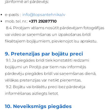
jāinformē arī pārdevējs:
e-pasts :
info@topsantehnika.lv
mob. tel. nr.:
+371 29287710
8.4. Pircējam vēlams nosūtīt pārdevējam fotogrāfijas
vai video ar saņemšanas un izpakošanas brīdī
fiksētajiem bojājumiem, pievienojot īsu aprakstu.
9. Pretenzijas par bojātu preci
9.1. Ja piegādes brīdī tiek konstatēti redzami
bojājumi un Pircējs par tiem nav informējis
pārdevēju piegādes brīdī vai saņemšanas dienā,
vēlākas pretenzijas var netikt pieņemtas.
9.2. Bojātu vai brāķētu preci bez pārdevēja
informēšanas aizliegts lietot.
10. Neveiksmīgs piegādes