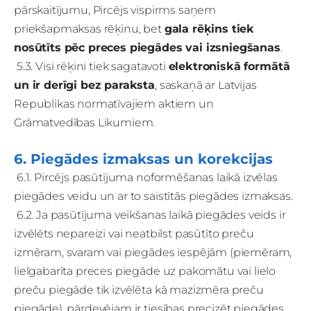
pārskaitījumu, Pircējs vispirms saņem
priekšapmaksas rēķinu, bet
gala rēķins tiek
nosūtīts pēc preces piegādes vai izsniegšanas
.
5.3. Visi rēķini tiek sagatavoti
elektroniskā formātā
un ir derīgi bez paraksta
, saskaņā ar Latvijas
Republikas normatīvajiem aktiem un
Grāmatvedības Likumiem.
6. Piegādes izmaksas un korekcijas
6.1. Pircējs pasūtījuma noformēšanas laikā izvēlas
piegādes veidu un ar to saistītās piegādes izmaksas.
6.2. Ja pasūtījuma veikšanas laikā piegādes veids ir
izvēlēts nepareizi vai neatbilst pasūtīto preču
izmēram, svaram vai piegādes iespējām (piemēram,
lielgabarīta preces piegāde uz pakomātu vai lielo
preču piegāde tik izvēlēta kā mazizmēra preču
piegāde), pārdevējam ir tiesības precizēt piegādes