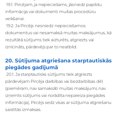
19.1. Pircējam, ja nepieciešams, jāsniedz papildu
informācija vai dokumenti muitas procedūru
veikšanai.
19.2. Ja Pircējs nesniedz nepieciešamos
dokumentus vai nesamaksā muitas maksājumus, kā
rezultātā sūtījums tiek aizturēts, atgriezts vai
iznīcināts, pārdevējs par to neatbild.
20. Sūtījuma atgriešana starptautiskās
piegādes gadījumā
20.1. Ja starptautisks sūtījums tiek atgriezts
pārdevējam Pircēja darbības vai bezdarbības dēļ
(piemēram, nav samaksāti muitas maksājumi, nav
izņemts sūtījums vai norādīta nepareiza piegādes
informācija), Pircējs sedz visas ar sūtījuma atgriešanu
saistītās izmaksas.