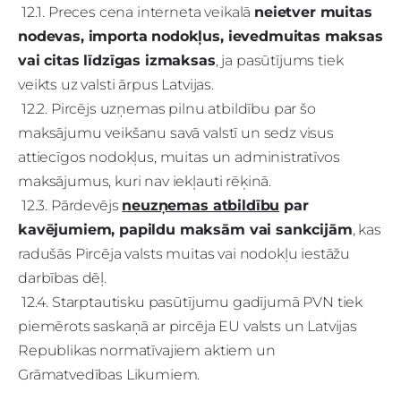
12.1. Preces cena interneta veikalā
neietver muitas
nodevas, importa nodokļus, ievedmuitas maksas
vai citas līdzīgas izmaksas
, ja pasūtījums tiek
veikts uz valsti ārpus Latvijas.
12.2. Pircējs uzņemas pilnu atbildību par šo
maksājumu veikšanu savā valstī un sedz visus
attiecīgos nodokļus, muitas un administratīvos
maksājumus, kuri nav iekļauti rēķinā.
12.3. Pārdevējs
neuzņemas atbildību
par
kavējumiem, papildu maksām vai sankcijām
, kas
radušās Pircēja valsts muitas vai nodokļu iestāžu
darbības dēļ.
12.4. Starptautisku pasūtījumu gadījumā PVN tiek
piemērots saskaņā ar pircēja EU valsts un Latvijas
Republikas normatīvajiem aktiem un
Grāmatvedības Likumiem.