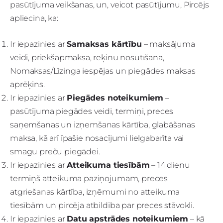
pasūtījuma veikšanas, un, veicot pasūtījumu, Pircējs
apliecina, ka:
Ir iepazinies ar
Samaksas kārtību
– maksājuma
veidi, priekšapmaksa, rēķinu nosūtīšana,
Nomaksas/Līzinga iespējas un piegādes maksas
aprēķins.
Ir iepazinies ar
Piegādes noteikumiem
–
pasūtījuma piegādes veidi, termiņi, preces
saņemšanas un izņemšanas kārtība, glabāšanas
maksa, kā arī īpašie nosacījumi lielgabarīta vai
smagu preču piegādei.
Ir iepazinies ar
Atteikuma tiesībām
– 14 dienu
termiņš atteikuma paziņojumam, preces
atgriešanas kārtība, izņēmumi no atteikuma
tiesībām un pircēja atbildība par preces stāvokli.
Ir iepazinies ar
Datu apstrādes noteikumiem
– kā