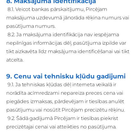
8. Maksājuma identifikācija
8.1. Veicot bankas pārskaitījumu, Pircējam
maksājuma uzdevumā jānorāda rēķina numurs vai
pasūtījuma numurs.
8.2. Ja maksājuma identifikācija nav iespējama
nepilnīgas informācijas dēļ, pasūtījuma izpilde var
tikt aizkavēta līdz maksājuma identificēšanai vai tikt
atcelta.
9. Cenu vai tehnisku kļūdu gadījumi
9.1. Ja tehniskas kļūdas dēļ interneta veikalā ir
norādīta acīmredzami nepareiza preces cena vai
piegādes izmaksas, pārdevējam ir tiesības anulēt
pasūtījumu vai nosūtīt Pircējam precizētu rēķinu.
9.2. Šādā gadījumā Pircējam ir tiesības piekrist
precizētajai cenai vai atteikties no pasūtījuma.