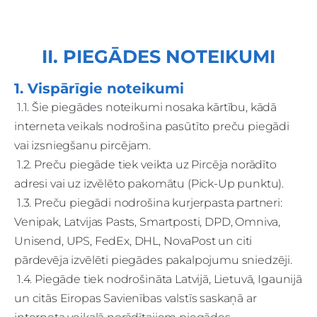
II. PIEGĀDES NOTEIKUMI
1. Vispārīgie noteikumi
1.1. Šie piegādes noteikumi nosaka kārtību, kādā
interneta veikals nodrošina pasūtīto preču piegādi
vai izsniegšanu pircējam.
1.2. Preču piegāde tiek veikta uz Pircēja norādīto
adresi vai uz izvēlēto pakomātu (Pick-Up punktu).
1.3. Preču piegādi nodrošina kurjerpasta partneri:
Venipak, Latvijas Pasts, Smartposti, DPD, Omniva,
Unisend, UPS, FedEx, DHL, NovaPost un citi
pārdevēja izvēlēti piegādes pakalpojumu sniedzēji.
1.4. Piegāde tiek nodrošināta Latvijā, Lietuvā, Igaunijā
un citās Eiropas Savienības valstīs saskaņā ar