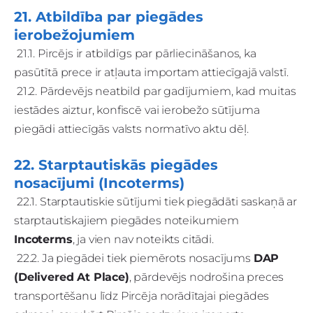
21. Atbildība par piegādes
ierobežojumiem
21.1. Pircējs ir atbildīgs par pārliecināšanos, ka
pasūtītā prece ir atļauta importam attiecīgajā valstī.
21.2. Pārdevējs neatbild par gadījumiem, kad muitas
iestādes aiztur, konfiscē vai ierobežo sūtījuma
piegādi attiecīgās valsts normatīvo aktu dēļ.
22. Starptautiskās piegādes
nosacījumi (Incoterms)
22.1. Starptautiskie sūtījumi tiek piegādāti saskaņā ar
starptautiskajiem piegādes noteikumiem
Incoterms
, ja vien nav noteikts citādi.
22.2. Ja piegādei tiek piemērots nosacījums
DAP
(Delivered At Place)
, pārdevējs nodrošina preces
transportēšanu līdz Pircēja norādītajai piegādes