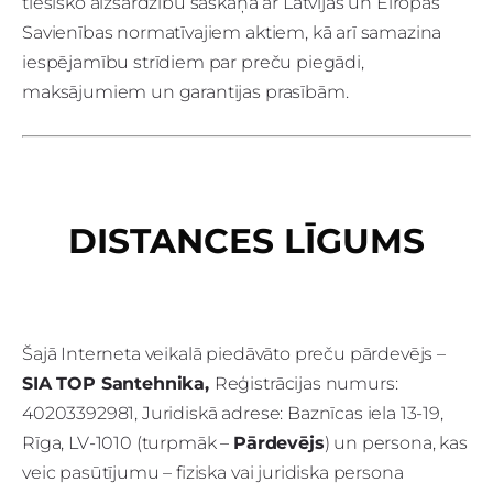
tiesisko aizsardzību saskaņā ar Latvijas un Eiropas
Savienības normatīvajiem aktiem, kā arī samazina
iespējamību strīdiem par preču piegādi,
maksājumiem un garantijas prasībām.
DISTANCES LĪGUMS
Šajā Interneta veikalā piedāvāto preču pārdevējs –
SIA TOP Santehnika,
Reģistrācijas numurs:
40203392981, Juridiskā adrese: Baznīcas iela 13-19,
Rīga, LV-1010 (turpmāk –
Pārdevējs
) un persona, kas
veic pasūtījumu – fiziska vai juridiska persona