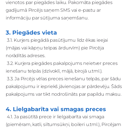
vienotos par piegādes laiku. Pakomāta piegādes
gadījumā Pircējs saņem SMS vai e-pastu ar
informāciju par sūtījuma saņemšanu.
3. Piegādes vieta
3.1. Kurjers piegādā pasūtījumu līdz ēkas ieejai
(mājas vai kāpņu telpas ārdurvīm) pie Pircēja
norādītās adreses.
3.2. Kurjera piegādes pakalpojums neietver preces
ienešanu telpās (dzīvoklī, mājā, birojā u.tml.).
3.3. Ja Pircējs vēlas preces ienešanu telpās, par šādu
pakalpojumu ir iepriekš jāvienojas ar pārdevēju. Šāds
pakalpojums var tikt nodrošināts par papildu maksu.
4. Lielgabarīta vai smagas preces
4.1. Ja pasūtītā prece ir lielgabarīta vai smaga
(piemēram, katli, siltumsūkņi, boileri u.tml.), Pircējam