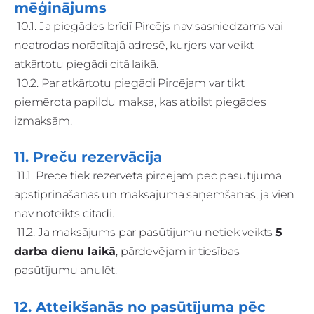
mēģinājums
10.1. Ja piegādes brīdī Pircējs nav sasniedzams vai
neatrodas norādītajā adresē, kurjers var veikt
atkārtotu piegādi citā laikā.
10.2. Par atkārtotu piegādi Pircējam var tikt
piemērota papildu maksa, kas atbilst piegādes
izmaksām.
11. Preču rezervācija
11.1. Prece tiek rezervēta pircējam pēc pasūtījuma
apstiprināšanas un maksājuma saņemšanas, ja vien
nav noteikts citādi.
11.2. Ja maksājums par pasūtījumu netiek veikts
5
darba dienu laikā
, pārdevējam ir tiesības
pasūtījumu anulēt.
12. Atteikšanās no pasūtījuma pēc