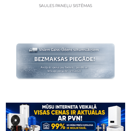
SAULES PANEĻU SISTĒMAS