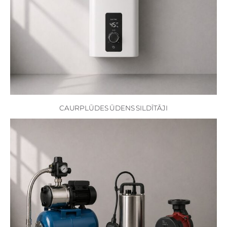
CAURPLŪDES ŪDENS SILDĪTĀJI