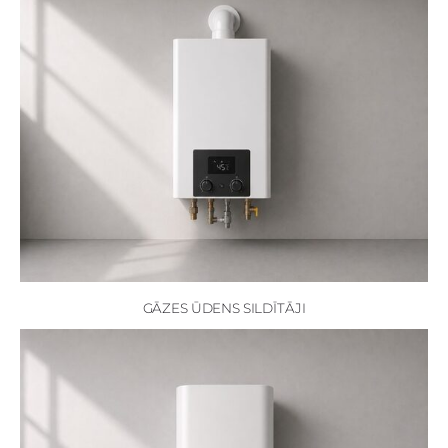
GĀZES ŪDENS SILDĪTĀJI