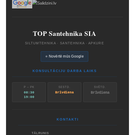
TOP Santehnika SIA
SILTUMTEHNIKA · SANTEHNIKA · APKURE
⭐ Novērtē mūs Google
KONSULTĀCIJU DARBA LAIKS
P – PK
SESTD.
SVĒTD.
08:30
Brīvdiena
Brīvdiena
19:00
KONTAKTI
TĀLRUNIS