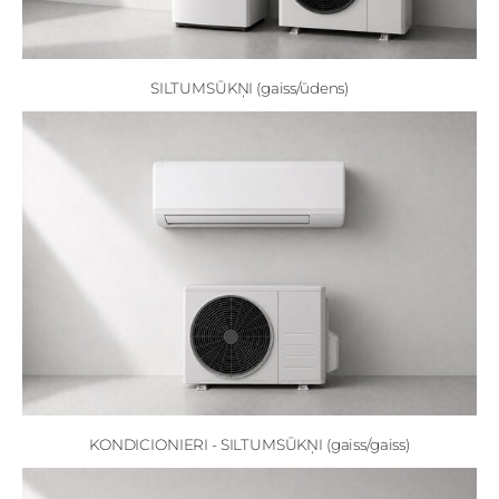
SILTUMSŪKŅI (gaiss/ūdens)
KONDICIONIERI - SILTUMSŪKŅI (gaiss/gaiss)