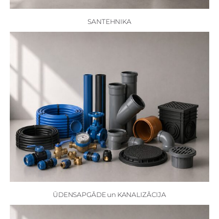
SANTEHNIKA
ŪDENSAPGĀDE un KANALIZĀCIJA