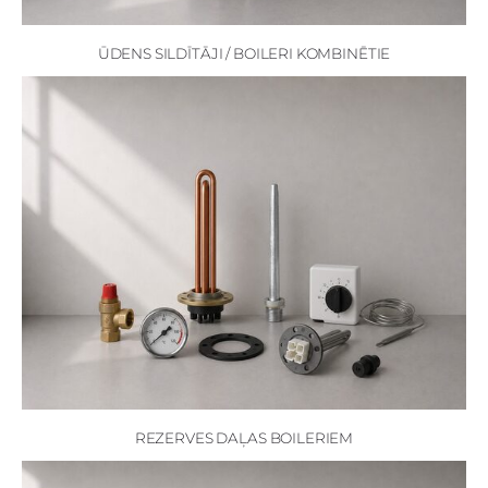
ŪDENS SILDĪTĀJI / BOILERI KOMBINĒTIE
REZERVES DAĻAS BOILERIEM