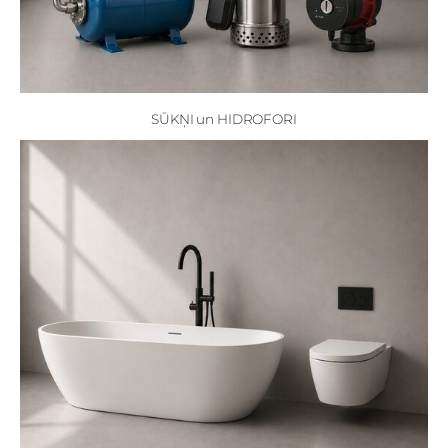
SŪKŅI un HIDROFORI