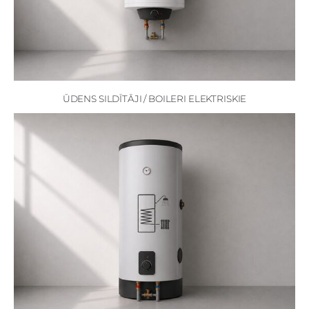
ŪDENS SILDĪTĀJI / BOILERI ELEKTRISKIE