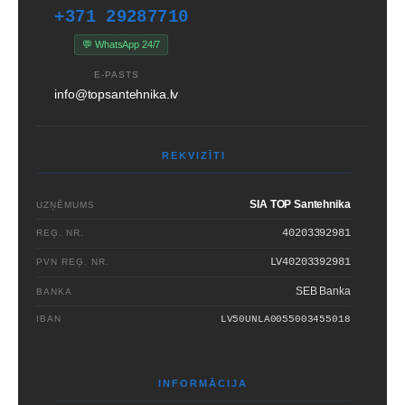
+371 29287710
💬 WhatsApp 24/7
E-PASTS
info@topsantehnika.lv
REKVIZĪTI
SIA TOP Santehnika
UZŅĒMUMS
40203392981
REĢ. NR.
LV40203392981
PVN REĢ. NR.
SEB Banka
BANKA
IBAN
LV50UNLA0055003455018
INFORMĀCIJA