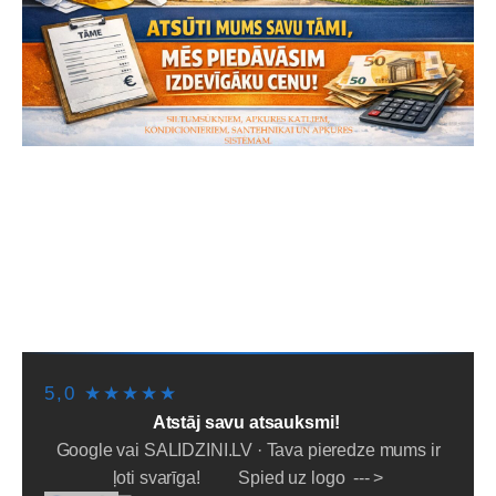
SĀKUMS
PIEGĀDE/SAŅEMŠANA
LĪZINGS/NOMAKSA
PAKALPOJUMI
PAR MUMS
NOTEIKUMI
PADOMI
SĪKDATNES
5,0 ★★★★★
Atstāj savu atsauksmi!
Google vai SALIDZINI.LV · Tava pieredze mums ir
ļoti svarīga! Spied uz logo --- >