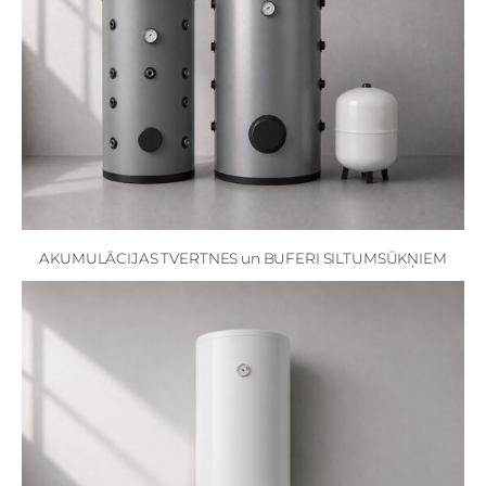
AKUMULĀCIJAS TVERTNES un BUFERI SILTUMSŪKŅIEM