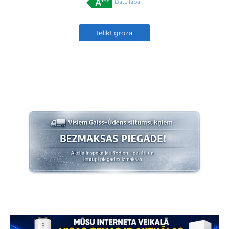
Datu lapa
Ielikt grozā