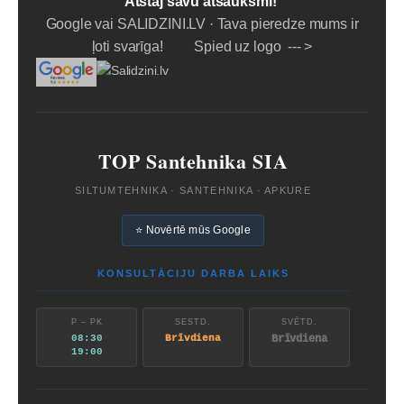
Atstāj savu atsauksmi!
Google vai SALIDZINI.LV · Tava pieredze mums ir
ļoti svarīga! Spied uz logo --- >
TOP Santehnika SIA
SILTUMTEHNIKA · SANTEHNIKA · APKURE
⭐ Novērtē mūs Google
KONSULTĀCIJU DARBA LAIKS
P – PK
SESTD.
SVĒTD.
08:30
Brīvdiena
Brīvdiena
19:00