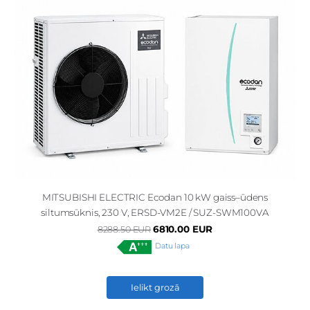
MITSUBISHI ELECTRIC Ecodan 10 kW gaiss–ūdens
siltumsūknis, 230 V, ERSD-VM2E / SUZ-SWM100VA
6810.00 EUR
8288.50 EUR
Datu lapa
Ielikt grozā