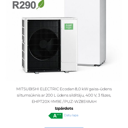
MITSUBISHI ELECTRIC Ecodan 8,0 kW gaiss–ūdens
siltumsūknis ar 200 L ūdens sildītāju, 400 V, 3 fāzes,
EHPT20X-YM9E / PUZ-WZ85YAAH
Izpārdots
Datu lapa