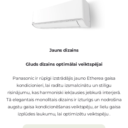
Jauns dizains
Gluds dizains optimālai veiktspējai
Panasonic ir rūpīgi izstrādājis jauno Etherea gaisa
kondicionieri, lai radītu izsmalcinātu un stilīgu
risinājumu, kas harmoniski iekļausies jebkurā interjerā.
Tā elegantais monolītais dizains ir izturīgs un nodrošina
augstu gaisa kondicionēšanas veiktspēju, ar lielu gaisa
izplūdes laukumu, lai optimizētu veiktspēju .