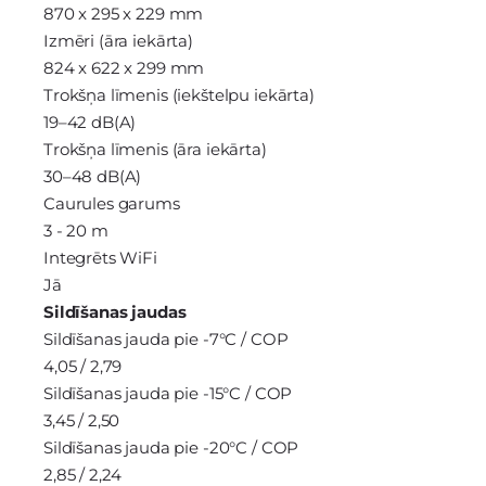
870 x 295 x 229 mm
Izmēri (āra iekārta)
824 x 622 x 299 mm
Trokšņa līmenis (iekštelpu iekārta)
19–42 dB(A)
Trokšņa līmenis (āra iekārta)
30–48 dB(A)
Caurules garums
3 - 20 m
Integrēts WiFi
Jā
Sildīšanas jaudas
Sildīšanas jauda pie -7°C / COP
4,05 / 2,79
Sildīšanas jauda pie -15°C / COP
3,45 / 2,50
Sildīšanas jauda pie -20°C / COP
2,85 / 2,24