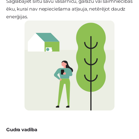
Saglabājiet siltu savu vasarnīcu, garāžu vai saimniecības
ēku, kurai nav nepieciešama atļauja, netērējot daudz
enerģijas.
Gudra vadība