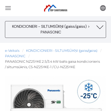
KONDICIONIERI - SILTUMSŪKŅI (gaiss/gaiss) >
PANASONIC
e-Veikals
KONDICIONIERI - SILTUMSŪKŅI (gaiss/gaiss)
PANASONIC
PANASONIC NZ25YKE 2.5/3.4 kW balts gaisa kondicionieris
/ siltumsūknis, CS-NZ25YKE-1 / CU-NZ25YKE