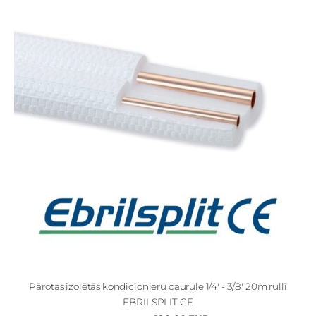
Pārotas izolētās kondicionieru caurule 1/4' - 3/8' 20m rullī
EBRILSPLIT CE