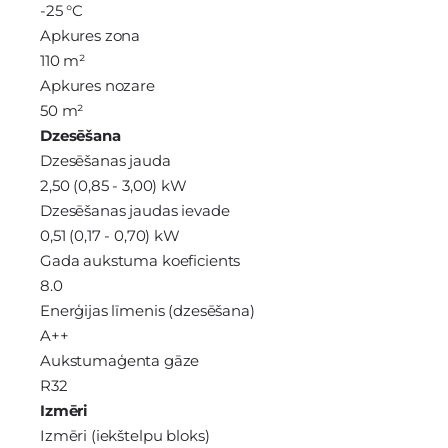
-25 °C
Apkures zona
110 m²
Apkures nozare
50 m²
Dzesēšana
Dzesēšanas jauda
2,50 (0,85 - 3,00) kW
Dzesēšanas jaudas ievade
0,51 (0,17 - 0,70) kW
Gada aukstuma koeficients
8.0
Enerģijas līmenis (dzesēšana)
A++
Aukstumaģenta gāze
R32
Izmēri
Izmēri (iekštelpu bloks)