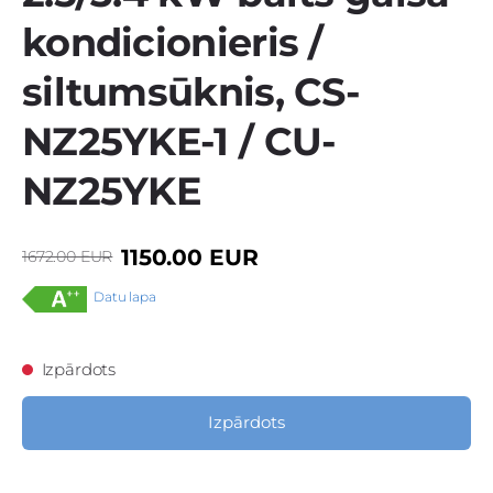
kondicionieris /
siltumsūknis, CS-
NZ25YKE-1 / CU-
NZ25YKE
1150.00 EUR
1672.00 EUR
Datu lapa
Izpārdots
Izpārdots