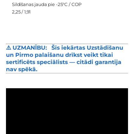
Sildīšanas jauda pie -25°C / COP
2,25 / 1,91
⚠️ UZMANĪBU: Šīs iekārtas
Uzstādīšanu
un Pirmo palaišanu drīkst veikt tikai
sertificēts speciālists — citādi garantija
nav spēkā.