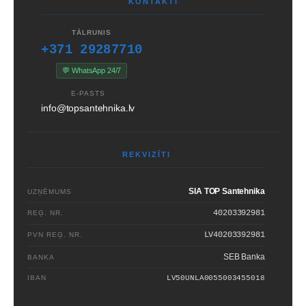
KONTAKTI
TĀLRUNIS
+371 29287710
💬 WhatsApp 24/7
E-PASTS
info@topsantehnika.lv
REKVIZĪTI
SIA TOP Santehnika
UZŅĒMUMS
40203392981
REĢ. NR.
LV40203392981
PVN REĢ. NR.
SEB Banka
BANKA
IBAN
LV50UNLA0055003455018