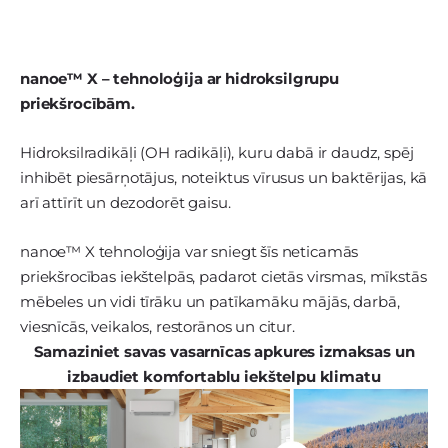
nanoe™ X – tehnoloģija ar hidroksilgrupu
priekšrocībām.
Hidroksilradikāļi (OH radikāļi), kuru dabā ir daudz, spēj
inhibēt piesārņotājus, noteiktus vīrusus un baktērijas, kā
arī attīrīt un dezodorēt gaisu.
nanoe™ X tehnoloģija var sniegt šīs neticamās
priekšrocības iekštelpās, padarot cietās virsmas, mīkstās
mēbeles un vidi tīrāku un patīkamāku mājās, darbā,
viesnīcās, veikalos, restorānos un citur.
Samaziniet savas vasarnīcas apkures izmaksas un
izbaudiet komfortablu iekštelpu klimatu