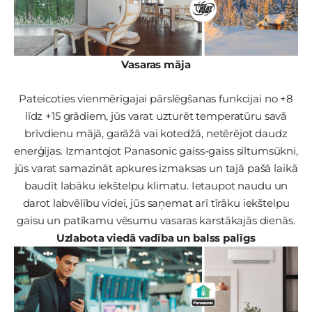
Vasaras māja
Pateicoties vienmērīgajai pārslēgšanas funkcijai no +8
līdz +15 grādiem, jūs varat uzturēt temperatūru savā
brīvdienu mājā, garāžā vai kotedžā, netērējot daudz
enerģijas. Izmantojot Panasonic gaiss-gaiss siltumsūkni,
jūs varat samazināt apkures izmaksas un tajā pašā laikā
baudīt labāku iekštelpu klimatu. Ietaupot naudu un
darot labvēlību videi, jūs saņemat arī tīrāku iekštelpu
gaisu un patīkamu vēsumu vasaras karstākajās dienās.
Uzlabota viedā vadība un balss palīgs