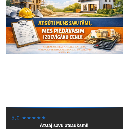
SĀKUMS
PIEGĀDE/SAŅEMŠANA
LĪZINGS/NOMAKSA
PAKALPOJUMI
PAR MUMS
NOTEIKUMI
PADOMI
SĪKDATNES
5,0 ★★★★★
Atstāj savu atsauksmi!