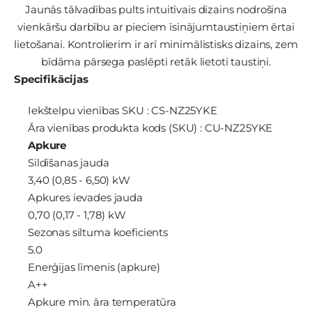
Jaunās tālvadības pults intuitīvais dizains nodrošina
vienkāršu darbību ar pieciem īsinājumtaustiņiem ērtai
lietošanai. Kontrolierim ir arī minimālistisks dizains, zem
bīdāma pārsega paslēpti retāk lietoti taustiņi.
Specifikācijas
Iekštelpu vienības SKU : CS-NZ25YKE
Āra vienības produkta kods (SKU) : CU-NZ25YKE
Apkure
Sildīšanas jauda
3,40 (0,85 - 6,50) kW
Apkures ievades jauda
0,70 (0,17 - 1,78) kW
Sezonas siltuma koeficients
5.0
Enerģijas līmenis (apkure)
A++
Apkure min. āra temperatūra