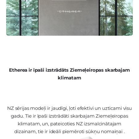
Etherea ir īpaši izstrādāts Ziemeļeiropas skarbajam
klimatam
NZ sērijas modeļi ir jaudīgi, ļoti efektīvi un uzticami visu
gadu. Tie ir īpaši izstrādāti skarbajam Ziemeļeiropas
klimatam, un, pateicoties NZ izsmalcinātajam
dizainam, tie ir ideāli piemēroti sūkņu nomaiņai .