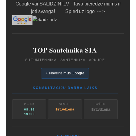
Google vai SALIDZINI.LV · Tava pieredze mums ir
ļoti svarīga! Spied uz logo --- >
TOP Santehnika SIA
SILTUMTEHNIKA · SANTEHNIKA · APKURE
⭐ Novērtē mūs Google
KONSULTĀCIJU DARBA LAIKS
P – PK
SESTD.
SVĒTD.
08:30
Brīvdiena
Brīvdiena
19:00