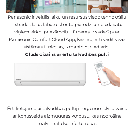
Panasonic ir veltījis laiku un resursus viedo tehnoloģiju
izstrādei, lai uzlabotu klientu pieredzi un piedāvātu
viņiem virkni priekšrocību. Etherea ir saderīga ar
Panasonic Comfort Cloud App, kas ļauj ērti vadīt visas
sistēmas funkcijas, izmantojot viedierīci.
Gluds dizains ar ērtu tālvadības pulti
Ērti lietojamajai tālvadības pultij ir ergonomisks dizains
ar konusveida aizmugures korpusu, kas nodrošina
maksimālu komfortu rokā .