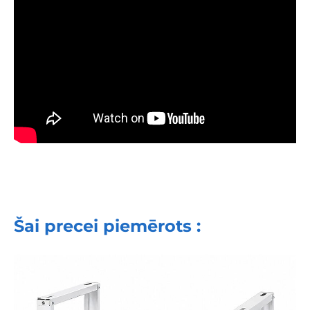
Šai precei piemērots :