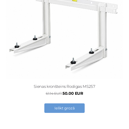
Sienas kronšteins Rodigas MS257
50.00 EUR
61.14 EUR
Ielikt grozā