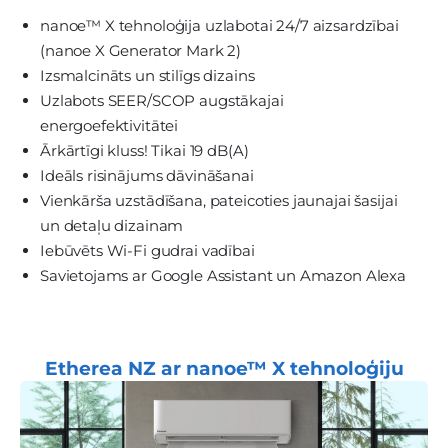
nanoe™ X tehnoloģija uzlabotai 24/7 aizsardzībai
(nanoe X Generator Mark 2)
Izsmalcināts un stilīgs dizains
Uzlabots SEER/SCOP augstākajai
energoefektivitātei
Ārkārtīgi kluss! Tikai 19 dB(A)
Ideāls risinājums dāvināšanai
Vienkārša uzstādīšana, pateicoties jaunajai šasijai
un detaļu dizainam
Iebūvēts Wi-Fi gudrai vadībai
Savietojams ar Google Assistant un Amazon Alexa
Etherea NZ ar nanoe™ X tehnoloģiju