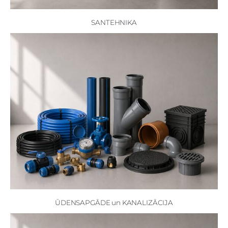
SANTEHNIKA
ŪDENSAPGĀDE un KANALIZĀCIJA