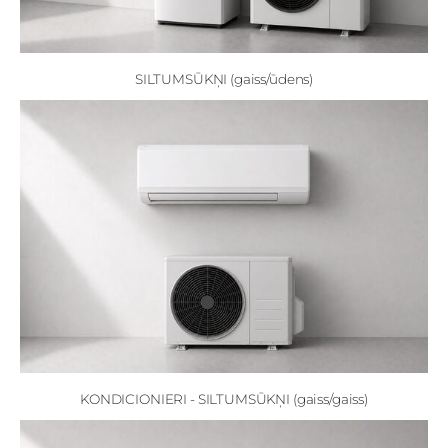
SILTUMSŪKŅI (gaiss/ūdens)
KONDICIONIERI - SILTUMSŪKŅI (gaiss/gaiss)