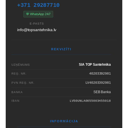
+371 29287710
💬 WhatsApp 24/7
E-PASTS
info@topsantehnika.lv
REKVIZĪTI
SIA TOP Santehnika
UZŅĒMUMS
40203392981
REĢ. NR.
LV40203392981
PVN REĢ. NR.
SEB Banka
BANKA
IBAN
LV50UNLA0055003455018
INFORMĀCIJA