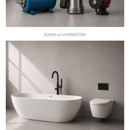
SŪKŅI un HIDROFORI