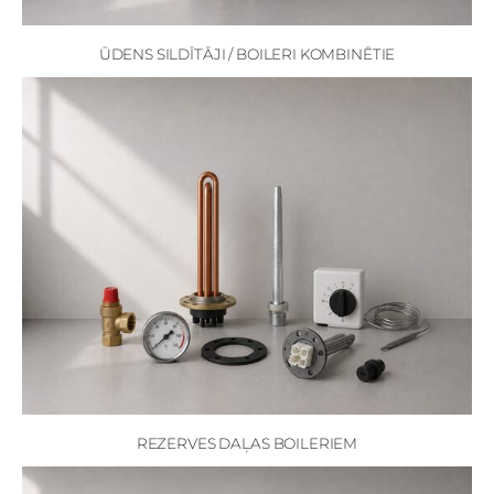
ŪDENS SILDĪTĀJI / BOILERI KOMBINĒTIE
REZERVES DAĻAS BOILERIEM