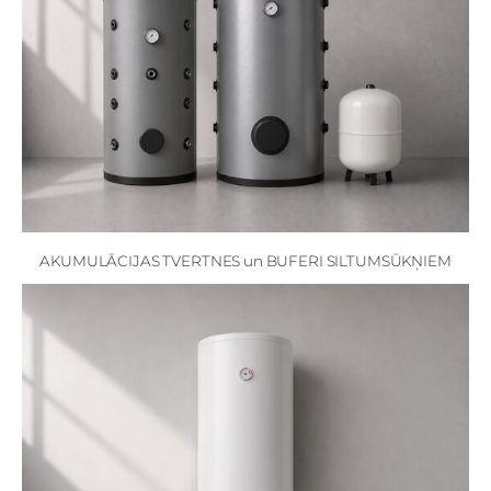
AKUMULĀCIJAS TVERTNES un BUFERI SILTUMSŪKŅIEM