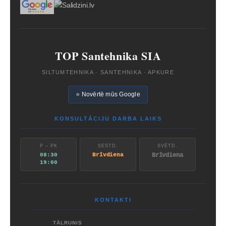
TOP Santehnika SIA
SILTUMTEHNIKA · SANTEHNIKA · APKURE
⭐ Novērtē mūs Google
KONSULTĀCIJU DARBA LAIKS
P – PK
SESTD.
SVĒTD.
08:30
Brīvdiena
Brīvdiena
19:00
KONTAKTI
TĀLRUNIS