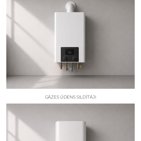
GĀZES ŪDENS SILDĪTĀJI