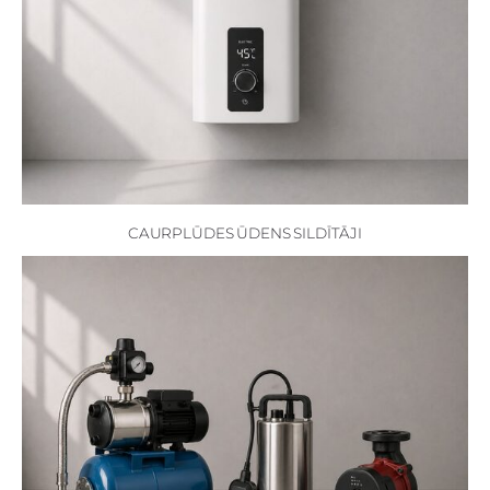
CAURPLŪDES ŪDENS SILDĪTĀJI