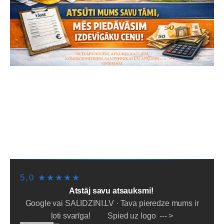
SĀKUMS
PIEGĀDE/SAŅEMŠANA
LĪZINGS/NOMAKSA
PAKALPOJUMI
PAR MUMS
NOTEIKUMI
PADOMI
SĪKDATNES
5,0 ★★★★★
Atstāj savu atsauksmi!
Google vai SALIDZINI.LV · Tava pieredze mums ir
ļoti svarīga! Spied uz logo --- >