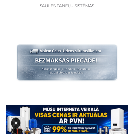
SAULES PANEĻU SISTĒMAS