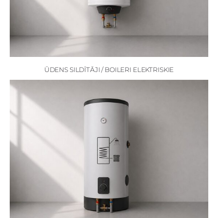
ŪDENS SILDĪTĀJI / BOILERI ELEKTRISKIE