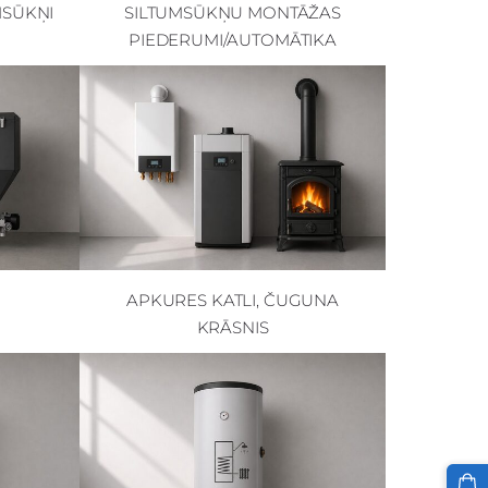
MSŪKŅI
SILTUMSŪKŅU MONTĀŽAS
PIEDERUMI/AUTOMĀTIKA
APKURES KATLI, ČUGUNA
KRĀSNIS