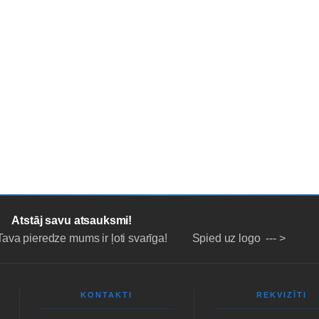
NA
LĪZINGS/NOMAKSA
PAKALPOJUMI
PAR MUMS
NOT
Atstāj savu atsauksmi!
Tava pieredze mums ir ļoti svarīga! Spied uz logo --- >
KONTAKTI
REKVIZĪTI