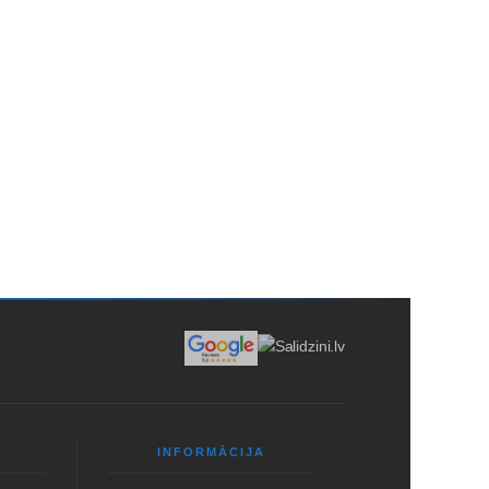
EIKUMI
PADOMI
SĪKDATNES
INFORMĀCIJA