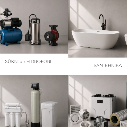
SŪKŅI un HIDROFORI
SANTEHNIKA