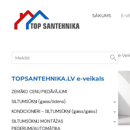
SĀKUMS
E-V
e-Vei
TOPSANTEHNIKA.LV e-veikals
ZEMĀKO CENU PIEDĀVĀJUMI
SILTUMSŪKŅI (gaiss/ūdens)
›
KONDICIONIERI - SILTUMSŪKŅI (gaiss/gaiss)
›
SILTUMSŪKŅU MONTĀŽAS
›
PIEDERUMI/AUTOMĀTIKA