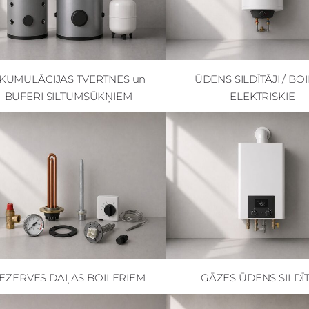
KUMULĀCIJAS TVERTNES un
ŪDENS SILDĪTĀJI / BOI
BUFERI SILTUMSŪKŅIEM
ELEKTRISKIE
EZERVES DAĻAS BOILERIEM
GĀZES ŪDENS SILDĪT