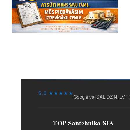
SĀKUMS
PIEGĀDE/SAŅEMŠA
5,0 ★★★★★
Google vai SALIDZINI.LV · 
TOP Santehnika SIA