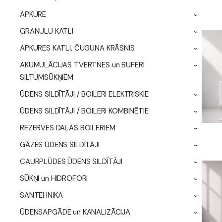
APKURE
›
GRANULU KATLI
›
APKURES KATLI, ČUGUNA KRĀSNIS
›
AKUMULĀCIJAS TVERTNES un BUFERI
›
SILTUMSŪKŅIEM
ŪDENS SILDĪTĀJI / BOILERI ELEKTRISKIE
›
ŪDENS SILDĪTĀJI / BOILERI KOMBINĒTIE
›
REZERVES DAĻAS BOILERIEM
›
GĀZES ŪDENS SILDĪTĀJI
›
CAURPLŪDES ŪDENS SILDĪTĀJI
›
SŪKŅI un HIDROFORI
›
SANTEHNIKA
›
ŪDENSAPGĀDE un KANALIZĀCIJA
›