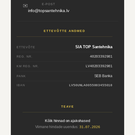
E-POST
✉️
info@topsantehnika.lv
ETTEVÕTTE ANDMED
SIA TOP Santehnika
ETTEVÕTE
40203392981
REG. NR.
LV40203392981
KM REG. NR.
SEB Banka
PANK
IBAN
LV50UNLA0055003455018
TEAVE
Kõik hinnad on ajakohased
Viimane hindade uuendus:
31.07.2026