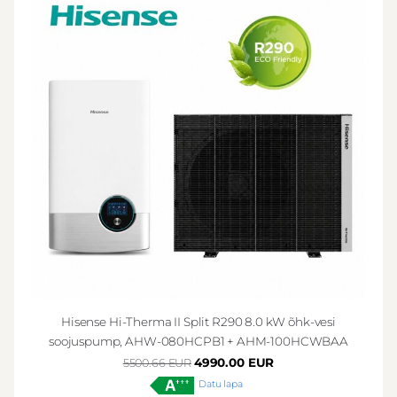
Hisense Hi-Therma II Split R290 8.0 kW õhk-vesi
soojuspump, AHW-080HCPB1 + AHM-100HCWBAA
4990.00 EUR
5500.66 EUR
Datu lapa