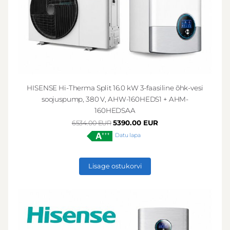
HISENSE Hi-Therma Split 16.0 kW 3-faasiline õhk-vesi
soojuspump, 380 V, AHW-160HEDS1 + AHM-
160HEDSAA
5390.00 EUR
6534.00 EUR
Datu lapa
Lisage ostukorvi