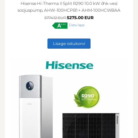
Hisense Hi-Therma II Split R290 10.0 kW õhk-vesi
soojuspump, AHW-100HCPB1 + AHM-100HCWBAA
5275.00 EUR
5774.12 EUR
Datu lapa
Lisage ostukorvi