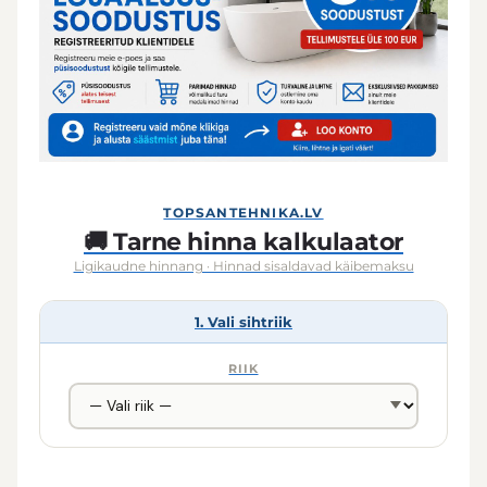
TOPSANTEHNIKA.LV
🚚 Tarne hinna kalkulaator
Ligikaudne hinnang · Hinnad sisaldavad käibemaksu
1. Vali sihtriik
RIIK