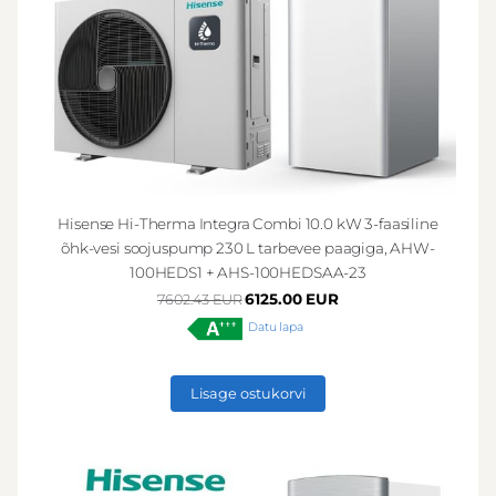
Hisense Hi-Therma Integra Combi 10.0 kW 3-faasiline
õhk-vesi soojuspump 230 L tarbevee paagiga, AHW-
100HEDS1 + AHS-100HEDSAA-23
6125.00 EUR
7602.43 EUR
Datu lapa
Lisage ostukorvi