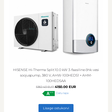
HISENSE Hi-Therma Split 10.0 kW 3-faasiline õhk-vesi
soojuspump, 380 V, AHW-100HEDS1 + AHM-
100HEDSAA
4150.00 EUR
5182.43 EUR
Datu lapa
Lisage ostukorvi