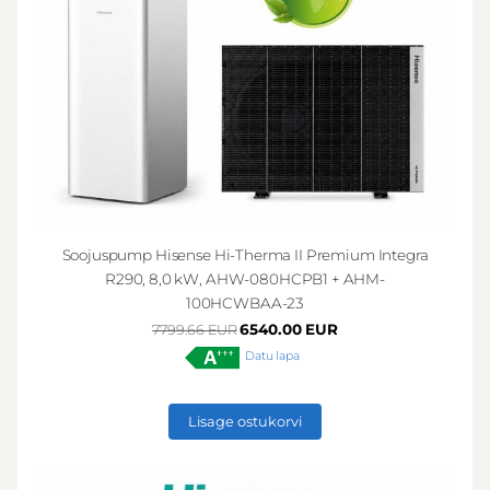
Soojuspump Hisense Hi-Therma II Premium Integra
R290, 8,0 kW, AHW-080HCPB1 + AHM-
100HCWBAA-23
6540.00 EUR
7799.66 EUR
Datu lapa
Lisage ostukorvi