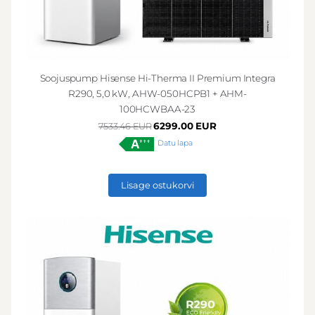
Soojuspump Hisense Hi-Therma II Premium Integra
R290, 5,0 kW, AHW-050HCPB1 + AHM-
100HCWBAA-23
6299.00 EUR
7533.46 EUR
Datu lapa
Lisage ostukorvi