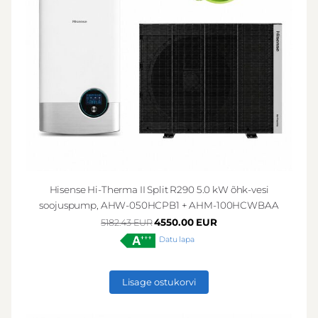
Hisense Hi-Therma II Split R290 5.0 kW õhk-vesi
soojuspump, AHW-050HCPB1 + AHM-100HCWBAA
4550.00 EUR
5182.43 EUR
Datu lapa
Lisage ostukorvi