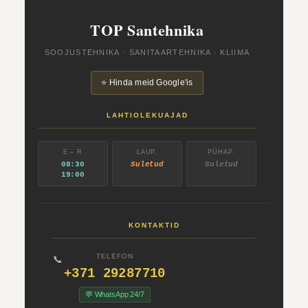
TOP Santehnika
SOOJUSTEHNIKA · SANITAARTEHNIKA · KLIIMA
⭐ Hinda meid Google'is
LAHTIOLEKUAJAD
E – R
LAUP.
PÜHAP.
08:30
Suletud
Suletud
19:00
KONTAKTID
TELEFON
📞
+371 29287710
💬 WhatsApp 24/7