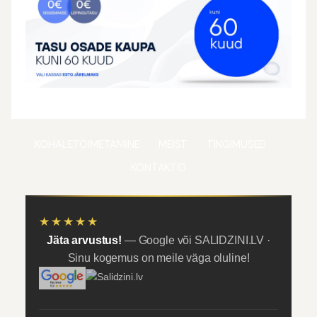
KOHALETOIMETAMINE
MEIST
TINGIMUSED
KONTAKTID
★★★★★
Jäta arvustus!
— Google või SALIDZINI.LV ·
Sinu kogemus on meile väga oluline!