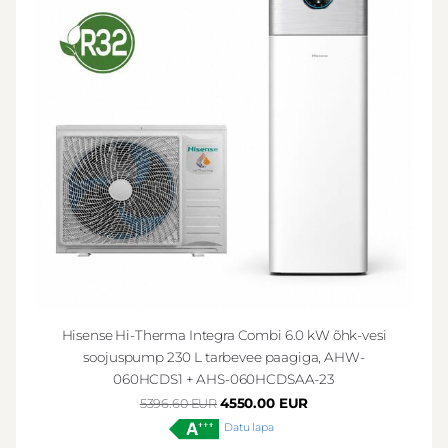
Hisense Hi-Therma Integra Combi 6.0 kW õhk-vesi
soojuspump 230 L tarbevee paagiga, AHW-
060HCDS1 + AHS-060HCDSAA-23
4550.00 EUR
5396.60 EUR
Datu lapa