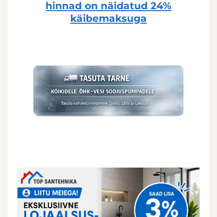
hinnad on näidatud
24%
käibemaksuga