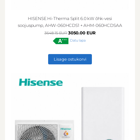
HISENSE Hi-Therma Split 6.0 kW õhk-vesi
soojuspump, AHW-060HCDS1 + AHM-060HCDSAA
3050.00 EUR
3648.15 EUR
Datu lapa
Lisage ostukorvi