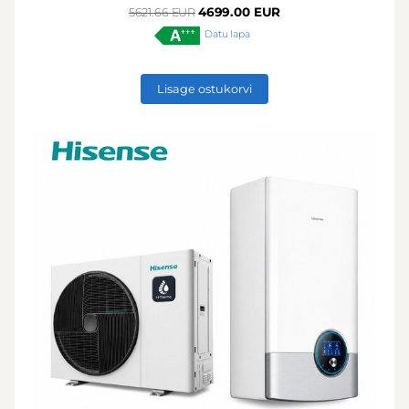
4699.00 EUR
5621.66 EUR
Datu lapa
Lisage ostukorvi