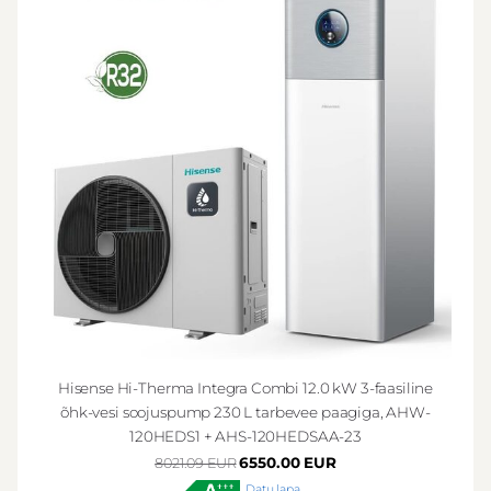
Hisense Hi-Therma Integra Combi 12.0 kW 3-faasiline
õhk-vesi soojuspump 230 L tarbevee paagiga, AHW-
120HEDS1 + AHS-120HEDSAA-23
6550.00 EUR
8021.09 EUR
Datu lapa