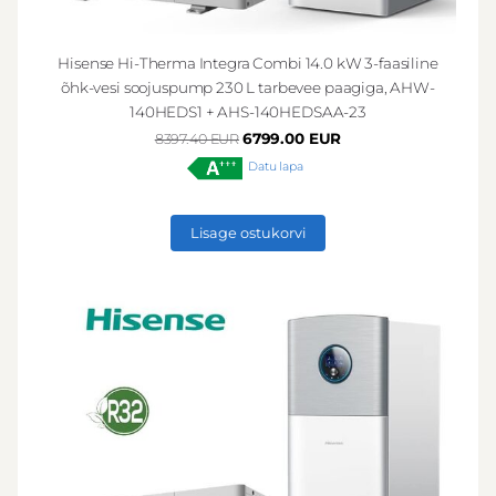
Hisense Hi-Therma Integra Combi 14.0 kW 3-faasiline
õhk-vesi soojuspump 230 L tarbevee paagiga, AHW-
140HEDS1 + AHS-140HEDSAA-23
6799.00 EUR
8397.40 EUR
Datu lapa
Lisage ostukorvi