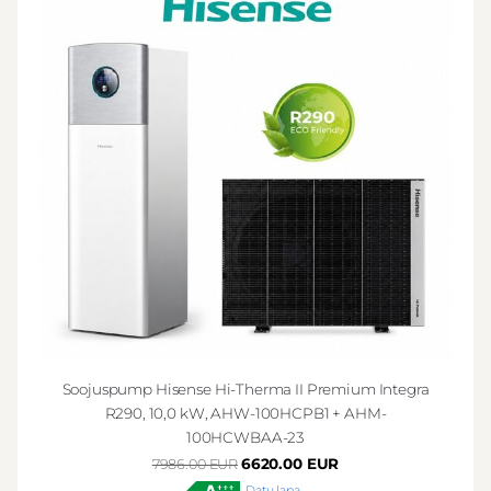
Soojuspump Hisense Hi-Therma II Premium Integra
R290, 10,0 kW, AHW-100HCPB1 + AHM-
100HCWBAA-23
6620.00 EUR
7986.00 EUR
Datu lapa