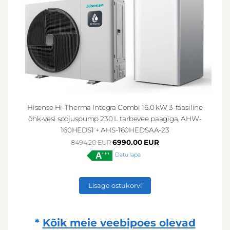
Hisense Hi-Therma Integra Combi 16.0 kW 3-faasiline
õhk-vesi soojuspump 230 L tarbevee paagiga, AHW-
160HEDS1 + AHS-160HEDSAA-23
6990.00 EUR
8494.20 EUR
Datu lapa
Lisage ostukorvi
*
Kõik meie veebipoes olevad