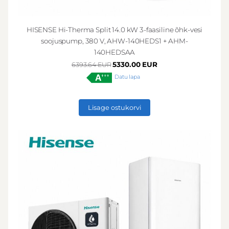
HISENSE Hi-Therma Split 14.0 kW 3-faasiline õhk-vesi
soojuspump, 380 V, AHW-140HEDS1 + AHM-
140HEDSAA
5330.00 EUR
6393.64 EUR
Datu lapa
Lisage ostukorvi