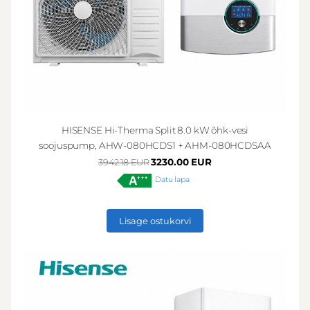
HISENSE Hi-Therma Split 8.0 kW õhk-vesi
soojuspump, AHW-080HCDS1 + AHM-080HCDSAA
3230.00 EUR
3942.18 EUR
Datu lapa
Lisage ostukorvi