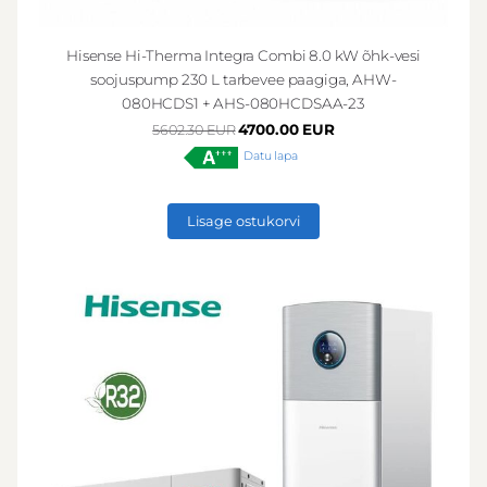
Hisense Hi-Therma Integra Combi 8.0 kW õhk-vesi
soojuspump 230 L tarbevee paagiga, AHW-
080HCDS1 + AHS-080HCDSAA-23
4700.00 EUR
5602.30 EUR
Datu lapa
Lisage ostukorvi