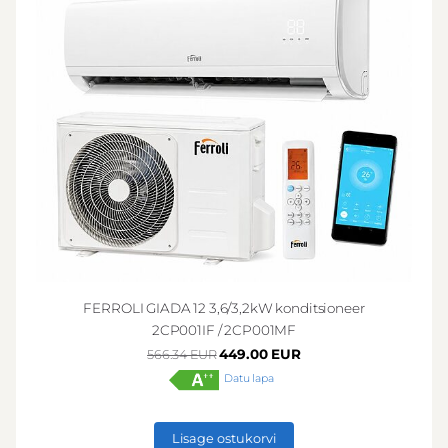
FERROLI GIADA 12 3,6/3,2kW konditsioneer
2CP001IF / 2CP001MF
449.00 EUR
566.34 EUR
Datu lapa
Lisage ostukorvi