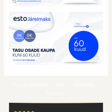
KOHALETOIMETAMINE
MEIST
TINGIMUSED
KONTAKTID