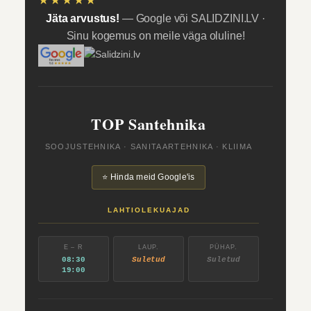
★★★★★
Jäta arvustus!
— Google või SALIDZINI.LV ·
Sinu kogemus on meile väga oluline!
TOP Santehnika
SOOJUSTEHNIKA · SANITAARTEHNIKA · KLIIMA
⭐ Hinda meid Google'is
LAHTIOLEKUAJAD
E – R
LAUP.
PÜHAP.
08:30
Suletud
Suletud
19:00