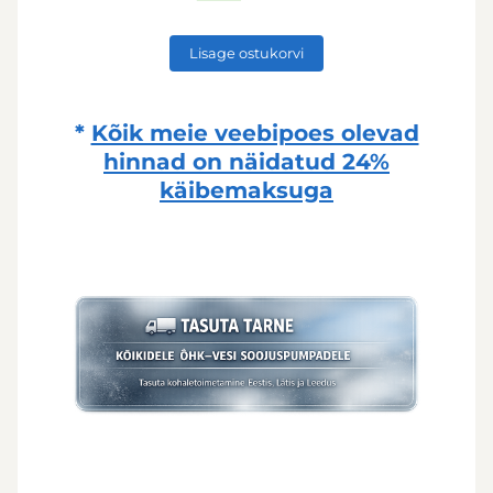
Lisage ostukorvi
*
Kõik meie veebipoes olevad
hinnad on näidatud
24%
käibemaksuga