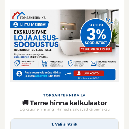
TOPSANTEHNIKA.LV
🚚 Tarne hinna kalkulaator
Ligikaudne hinnang · Hinnad sisaldavad käibemaksu
1. Vali sihtriik