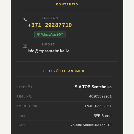
KONTAKTID
TELEFON
📞
+371 29287710
💬 WhatsApp 24/7
E-POST
✉️
info@topsantehnika.lv
ETTEVÕTTE ANDMED
SIA TOP Santehnika
ETTEVÕTE
40203392981
REG. NR.
LV40203392981
KM REG. NR.
SEB Banka
PANK
IBAN
LV50UNLA0055003455018