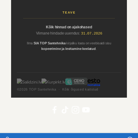
TEAVE
Kõik hinnad on ajakohased
Viimane hindade uuendus:
31.07.2026
Ilma
SIA TOP Santehnika
kirjaliku loata on veebisaidi sisu
kopeerimine ja levitamine keelatud
.
©2026 TOP Santehnika · Kõik õigused kaitstud