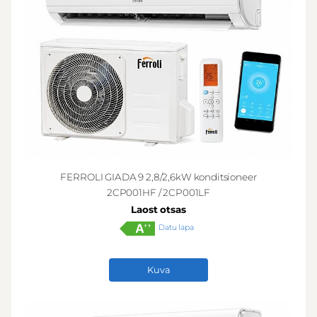
FERROLI GIADA 9 2,8/2,6kW konditsioneer
2CP001HF / 2CP001LF
Laost otsas
Datu lapa
Kuva