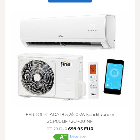
FERROLI GIADA 18 5,2/5,0kW konditsioneer
2CP001JF / 2CP001NF
699.95 EUR
921.29 EUR
Datu lapa