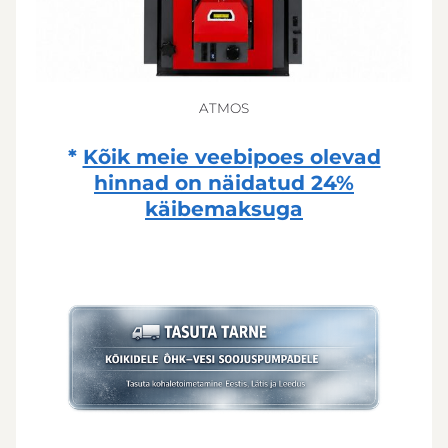
ATMOS
*
Kõik meie veebipoes olevad
hinnad on näidatud
24%
käibemaksuga