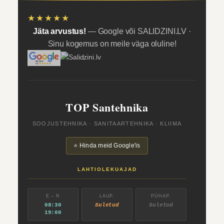
★★★★★
Jäta arvustus!
— Google või SALIDZINI.LV ·
Sinu kogemus on meile väga oluline!
TOP Santehnika
SOOJUSTEHNIKA · SANITAARTEHNIKA · KLIIMA
⭐ Hinda meid Google'is
LAHTIOLEKUAJAD
E – R
LAUP.
PÜHAP.
08:30
Suletud
Suletud
19:00