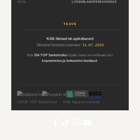
IBAN
LV50UNLA0055003455018
TEAVE
Kõik hinnad on ajakohased
Viimane hindade uuendus:
31.07.2026
Ilma
SIA TOP Santehnika
kirjaliku loata on veebisaidi sisu
kopeerimine ja levitamine keelatud
.
©2026 TOP Santehnika · Kõik õigused kaitstud