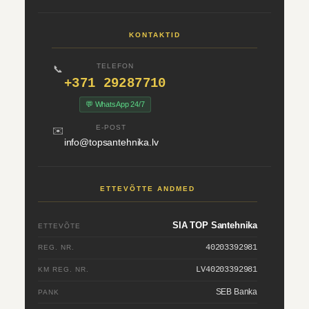
KONTAKTID
TELEFON
📞
+371 29287710
💬 WhatsApp 24/7
E-POST
✉️
info@topsantehnika.lv
ETTEVÕTTE ANDMED
SIA TOP Santehnika
ETTEVÕTE
40203392981
REG. NR.
LV40203392981
KM REG. NR.
SEB Banka
PANK