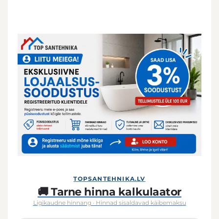
TOPSANTEHNIKA.LV
🚚 Tarne hinna kalkulaator
Ligikaudne hinnang · Hinnad sisaldavad käibemaksu