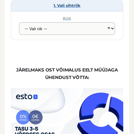
1. Vali sihtriik
RIIK
JÄRELMAKS OST V
ÕIMALUS EELT MÜÜJAGA
ÜHENDUST VÕTTA: