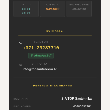
ПН – ПТ
СУББОТА
ВОСКРЕСЕНЬЕ
08:30
Выходной
Выходной
19:00
КОНТАКТЫ
ТЕЛЕФОН
📞
+371 29287710
💬 WhatsApp 24/7
ЭЛ. ПОЧТА
✉️
info@topsantehnika.lv
РЕКВИЗИТЫ КОМПАНИИ
SIA TOP Santehnika
КОМПАНИЯ
40203392981
РЕГ. НОМЕР