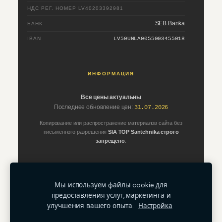
НДС РЕГ. НОМЕР
LV40203392981
SEB Banka
БАНК
IBAN
LV50UNLA0055003455018
ИНФОРМАЦИЯ
Все цены актуальны
Последнее обновление цен:
31.07.2026
Копирование или распространение материалов сайта без
письменного разрешения
SIA TOP Santehnika
строго
запрещено
.
Мы используем файлы cookie для
предоставления услуг, маркетинга и
улучшения вашего опыта.
Настройка
©2026 TOP Santehnika · Все права защищены