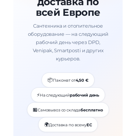
доставка по
всей Европе
Сантехника и отопительное
оборудование — на следующий
рабочий день через DPD,
Venipak, Smartposti и других
курьеров.
📦
Пакомат от
4,50 €
⚡
На следующий
рабочий день
🏪
Самовывоз со склада
бесплатно
🌍
Доставка по всему
ЕС