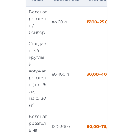
Водонаг
ревател
до 60 л
17,00–25,00 €
ь /
бойлер
Стандар
тный
круглы
й
водонаг
60–100 л
30,00–40,00 €
ревател
ь (до 125
см,
макс. 30
кг)
Водонаг
ревател
120–300 л
60,00–75,00 €
ь на