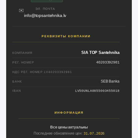
ЭЛ. ПОЧТА
✉️
info@topsantehnika.lv
РЕКВИЗИТЫ КОМПАНИИ
SIA TOP Santehnika
КОМПАНИЯ
40203392981
РЕГ. НОМЕР
НДС РЕГ. НОМЕР
LV40203392981
SEB Banka
БАНК
IBAN
LV50UNLA0055003455018
ИНФОРМАЦИЯ
Все цены актуальны
Последнее обновление цен:
31.07.2026