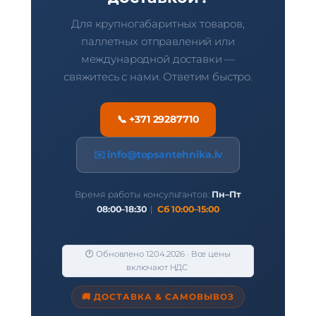
Для крупногабаритных товаров,
паллетных отправлений или
международной доставки —
свяжитесь с нами. Ответим быстро.
📞 +371 29287710
✉️
info@topsantehnika.lv
Время работы консультантов:
Пн–Пт
08:00–18:30
|
Сб 10:00–15:00
🕐 Обновлено 12.04.2026 · Все цены
включают НДС
🚚 ДОСТАВКА & САМОВЫВОЗ