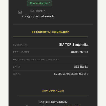
💬 WhatsApp 24/7
ЭЛ. ПОЧТА
✉️
info@topsantehnika.lv
РЕКВИЗИТЫ КОМПАНИИ
SIA TOP Santehnika
КОМПАНИЯ
40203392981
РЕГ. НОМЕР
НДС РЕГ. НОМЕР
LV40203392981
SEB Banka
БАНК
IBAN
LV50UNLA0055003455018
ИНФОРМАЦИЯ
Все цены актуальны